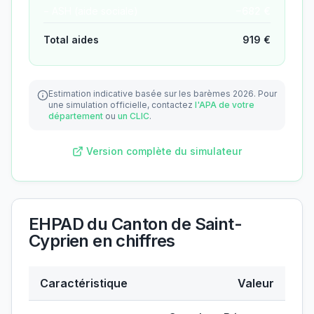
− ASH (aide sociale)
−
682
€
Total aides
919
€
Estimation indicative basée sur les barèmes 2026.
Pour
une simulation officielle, contactez
l'APA de votre
département
ou
un CLIC
.
Version complète du simulateur
EHPAD du Canton de Saint-
Cyprien
en chiffres
Caractéristique
Valeur
Données clés de
EHPAD du Canton de Saint-Cyprien