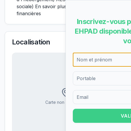
sociale) En savoir plus sur les aides
financières
Inscrivez-vous p
EHPAD disponible
vo
Localisation
Formulaire d'inscription pour 
Carte non disponible
VAL