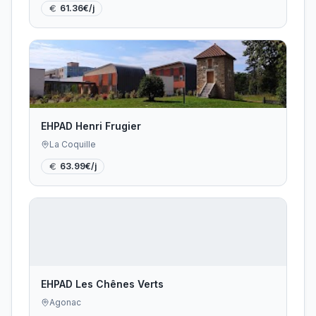
61.36
€/j
EHPAD Henri Frugier
La Coquille
63.99
€/j
EHPAD Les Chênes Verts
Agonac