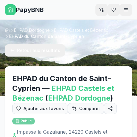
PapyBNB
Men
EHPAD Dordogne
EHPAD Castels et Bézenac
Accueil
EHPAD du Canton de Saint-Cyprien
Retour aux résultats
EHPAD du Canton de Saint-
Cyprien
—
EHPAD
Castels et
Street View
Bézenac
(
EHPAD
Dordogne
)
Ajouter aux favoris
Comparer
Public
Impasse la Gazaliane, 24220 Castels et