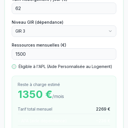
Niveau GIR (dépendance)
GIR 3
Ressources mensuelles (€)
Éligible à l'APL (Aide Personnalisée au Logement)
Reste à charge estimé
1350
€
/mois
Tarif total mensuel
2269
€
− APA (aide dépendance)
−
236
€