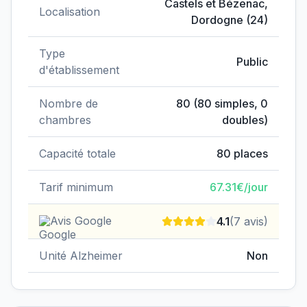
Castels et Bézenac
,
Localisation
Dordogne
(
24
)
Type
Public
d'établissement
Nombre de
80
(
80
simples,
0
chambres
doubles)
Capacité totale
80
places
Tarif minimum
67.31
€/jour
Avis Google
4.1
(
7
avis)
Unité Alzheimer
Non