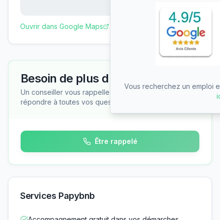
Ouvrir dans Google Maps
Besoin de plus d'informations ?
Vous recherchez un emploi en
Un conseiller vous rappelle gratuitement pour
i
répondre à toutes vos questions
Être rappelé
Services Papybnb
Accompagnement gratuit dans vos démarches