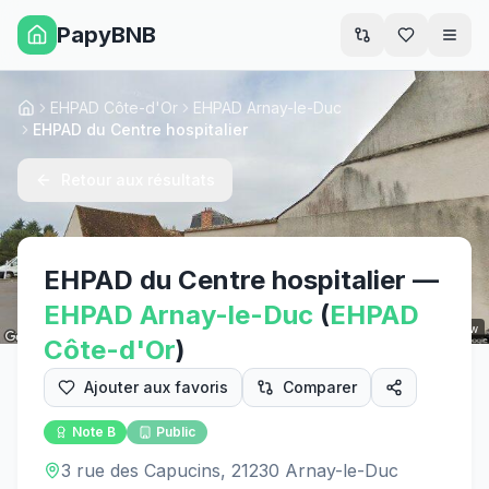
PapyBNB
Men
EHPAD Côte-d'Or
EHPAD Arnay-le-Duc
Accueil
EHPAD du Centre hospitalier
Retour aux résultats
EHPAD du Centre hospitalier
—
EHPAD
Arnay-le-Duc
(
EHPAD
Street View
Côte-d'Or
)
Ajouter aux favoris
Comparer
Note
B
Public
3 rue des Capucins, 21230 Arnay-le-Duc