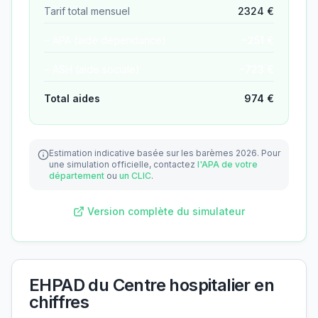
Tarif total mensuel
2324
€
− APA (aide dépendance)
−
251
€
− ASH (aide sociale)
−
723
€
Total aides
974
€
Estimation indicative basée sur les barèmes 2026.
Pour
une simulation officielle, contactez
l'APA de votre
département
ou
un CLIC
.
Version complète du simulateur
EHPAD du Centre hospitalier
en
chiffres