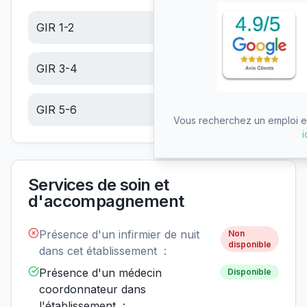
GIR 1-2
22.75
€/jour
GIR 3-4
14.45
€/jour
GIR 5-6
6.13
€/jour
Vous recherchez un emploi en
i
Services de soin et
d'accompagnement
Présence d'un infirmier de nuit
Non
disponible
dans cet établissement :
Présence d'un médecin
Disponible
coordonnateur dans
l'établissement :