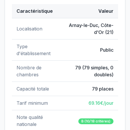
Caractéristique
Valeur
Données clés de
EHPAD du Centre hospitalier
Arnay-le-Duc
,
Côte-
Localisation
d'Or
(
21
)
Type
Public
d'établissement
Nombre de
79
(
79
simples,
0
chambres
doubles)
Capacité totale
79
places
Tarif minimum
69.16
€/jour
Note qualité
B
(10/18 critères)
nationale