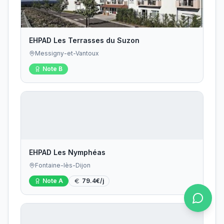
EHPAD Les Terrasses du Suzon
Messigny-et-Vantoux
Note
B
EHPAD Les Nymphéas
Fontaine-lès-Dijon
Note
A
79.4
€/j