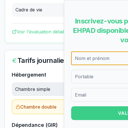
Cadre de vie
3.77
/4
(
Excellent
)
Inscrivez-vous p
EHPAD disponible
Voir l'évaluation détaillée complète
vo
Tarifs journaliers
Hébergement
Chambre simple
63.03
€/jour
Formulaire d'inscription pour 
Chambre double
Obtenir le tarif →
VAL
Dépendance (GIR)