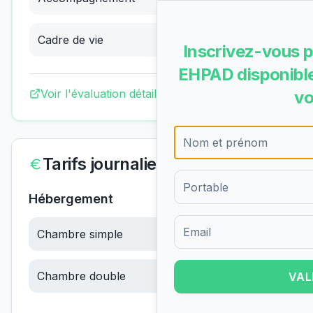
Cadre de vie
3.83
/4
(
Excellent
)
Inscrivez-vous p
EHPAD disponible
Voir l'évaluation détaillée complète
vo
Tarifs journaliers
Hébergement
Chambre simple
63.46
€/jour
Formulaire d'inscription pour 
Chambre double
63.46
€/jour
VAL