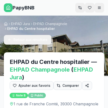
PapyBNB
Men
EHPAD Jura
EHPAD Champagnole
Accueil
EHPAD du Centre hospitalier
Retour aux résultats
EHPAD du Centre hospitalier
—
EHPAD
Champagnole
(
EHPAD
Street View
Jura
)
Ajouter aux favoris
Comparer
Note
B
Public
1 rue de Franche Comté, 39300 Champagnole