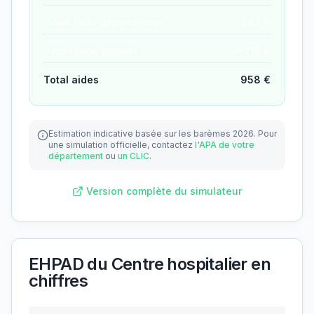
− APA (aide dépendance)
−
242
€
− ASH (aide sociale)
−
716
€
Total aides
958
€
Estimation indicative basée sur les barèmes 2026.
Pour
une simulation officielle, contactez
l'APA de votre
département
ou
un CLIC
.
Version complète du simulateur
EHPAD du Centre hospitalier
en
chiffres