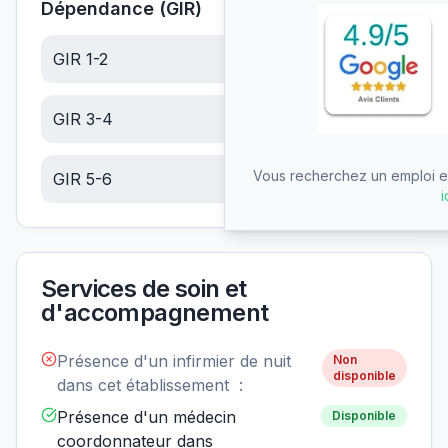
Dépendance (GIR)
GIR 1-2
21.96
€/jour
GIR 3-4
13.94
€/jour
Vous recherchez un emploi en
GIR 5-6
5.91
€/jour
i
Services de soin et
d'accompagnement
Présence d'un infirmier de nuit
Non
disponible
dans cet établissement :
Présence d'un médecin
Disponible
coordonnateur dans