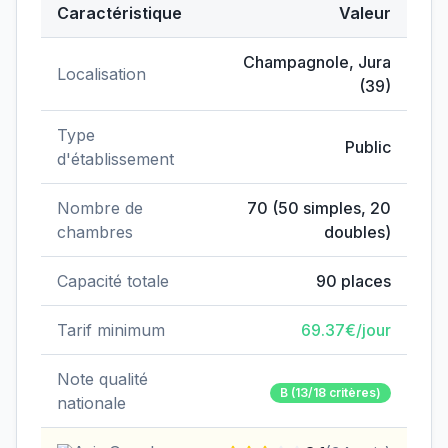
Caractéristique
Valeur
Données clés de
EHPAD du Centre hospitalier
Champagnole
,
Jura
Localisation
(
39
)
Type
Public
d'établissement
Nombre de
70
(
50
simples,
20
chambres
doubles)
Capacité totale
90
places
Tarif minimum
69.37
€/jour
Note qualité
B
(13/18 critères)
nationale