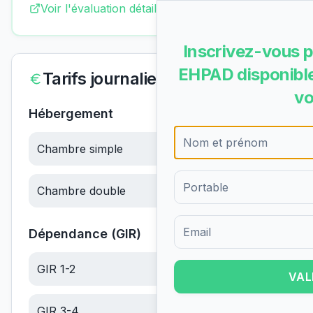
Voir l'évaluation détaillée complète
Inscrivez-vous p
EHPAD disponible
Tarifs journaliers
vo
Hébergement
Chambre simple
60.52
€/jour
Chambre double
60.52
€/jour
Dépendance (GIR)
Formulaire d'inscription pour 
GIR 1-2
22.48
€/jour
VAL
GIR 3-4
14.26
€/jour