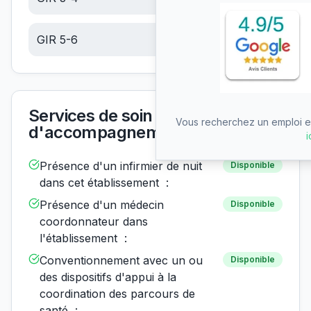
GIR 5-6
6.05
€/jour
Services de soin et
Vous recherchez un emploi en
d'accompagnement
i
Présence d'un infirmier de nuit
Disponible
dans cet établissement :
Présence d'un médecin
Disponible
coordonnateur dans
l'établissement :
Conventionnement avec un ou
Disponible
des dispositifs d'appui à la
coordination des parcours de
santé :