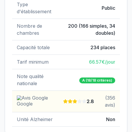
Type
Public
d'établissement
Nombre de
200
(
166
simples,
34
chambres
doubles)
Capacité totale
234
places
Tarif minimum
66.57
€/jour
Note qualité
A
(18/18 critères)
nationale
Avis Google
(
356
2.8
avis)
Unité Alzheimer
Non