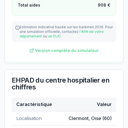
Total aides
908
€
Estimation indicative basée sur les barèmes 2026.
Pour
une simulation officielle, contactez
l'APA de votre
département
ou
un CLIC
.
Version complète du simulateur
EHPAD du centre hospitalier
en
chiffres
Caractéristique
Valeur
Données clés de
EHPAD du centre hospitalier
Localisation
Clermont
,
Oise
(
60
)