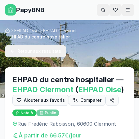
PapyBNB
Men
EHPAD Oise
EHPAD Clermont
Accueil
EHPAD du centre hospitalier
Retour aux résultats
EHPAD du centre hospitalier
—
EHPAD
Clermont
(
EHPAD
Oise
)
Street View
Ajouter aux favoris
Comparer
Note
A
Public
Rue Frédéric Raboisson, 60600 Clermont
À partir de
66.57
€/jour