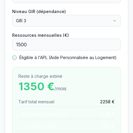
Niveau GIR (dépendance)
GIR 3
Ressources mensuelles (€)
Éligible à l'APL (Aide Personnalisée au Logement)
Reste à charge estimé
1350
€
/mois
Tarif total mensuel
2258
€
− APA (aide dépendance)
−
248
€
− ASH (aide sociale)
−
660
€