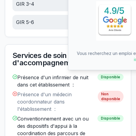
GIR 3-4
13.72
€/jour
GIR 5-6
5.82
€/jour
Vous recherchez un emploi en
Services de soin et
i
d'accompagnement
Présence d'un infirmier de nuit
Disponible
dans cet établissement :
Présence d'un médecin
Non
disponible
coordonnateur dans
l'établissement :
Conventionnement avec un ou
Disponible
des dispositifs d'appui à la
coordination des parcours de