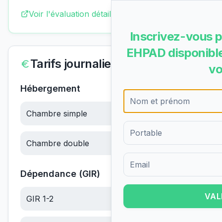
Voir l'évaluation détaillée complète
Inscrivez-vous p
EHPAD disponible
Tarifs journaliers
vo
Hébergement
Chambre simple
61.84
€/jour
Chambre double
61.84
€/jour
Formulaire d'inscription pour 
Dépendance (GIR)
VAL
GIR 1-2
21.61
€/jour