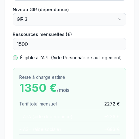
Niveau GIR (dépendance)
GIR 3
Ressources mensuelles (€)
Éligible à l'APL (Aide Personnalisée au Logement)
Reste à charge estimé
1350
€
/mois
Tarif total mensuel
2272
€
− APA (aide dépendance)
−
238
€
− ASH (aide sociale)
−
683
€