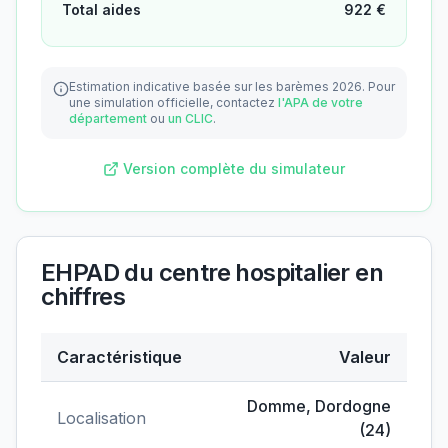
Total aides
922
€
Estimation indicative basée sur les barèmes 2026.
Pour
une simulation officielle, contactez
l'APA de votre
département
ou
un CLIC
.
Version complète du simulateur
EHPAD du centre hospitalier
en
chiffres
Caractéristique
Valeur
Données clés de
EHPAD du centre hospitalier
Domme
,
Dordogne
Localisation
(
24
)