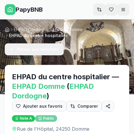
PapyBNB
Men
EHPAD Dordogne
EHPAD Domme
Accueil
EHPAD du centre hospitalier
Retour aux résultats
EHPAD du centre hospitalier
—
EHPAD
Domme
(
EHPAD
Street View
Dordogne
)
Ajouter aux favoris
Comparer
Note
A
Public
Rue de l'Hôpital, 24250 Domme