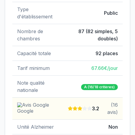
Type
Public
d'établissement
Nombre de
87
(
82
simples,
5
chambres
doubles)
Capacité totale
92
places
Tarif minimum
67.66
€/jour
Note qualité
A
(16/18 critères)
nationale
Avis Google
(
16
3.2
avis)
Unité Alzheimer
Non