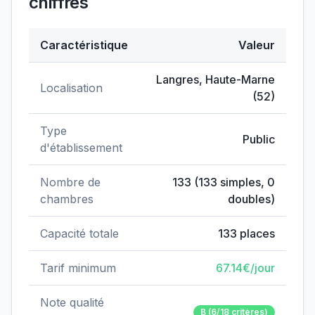
chiffres
Caractéristique
Valeur
Données clés de
EHPAD du Centre hospitalier
Langres
,
Haute-Marne
Localisation
(
52
)
Type
Public
d'établissement
Nombre de
133
(
133
simples,
0
chambres
doubles)
Capacité totale
133
places
Tarif minimum
67.14
€/jour
Note qualité
B
(6/18 critères)