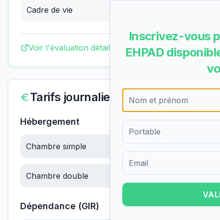
Cadre de vie
3.29
/4
(
Bon
)
Inscrivez-vous p
Voir l'évaluation détaillée complète
EHPAD disponible
vo
Tarifs journaliers
Hébergement
Chambre simple
61.04
€/jour
Formulaire d'inscription pour 
Chambre double
61.04
€/jour
VAL
Dépendance (GIR)