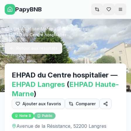
PapyBNB
Men
EHPAD Haute-Marne
EHPAD Langres
Accueil
EHPAD du Centre hospitalier
Retour aux résultats
EHPAD du Centre hospitalier
—
EHPAD
Langres
(
EHPAD
Haute-
Street View
Marne
)
Ajouter aux favoris
Comparer
Note
B
Public
Avenue de la Résistance, 52200 Langres