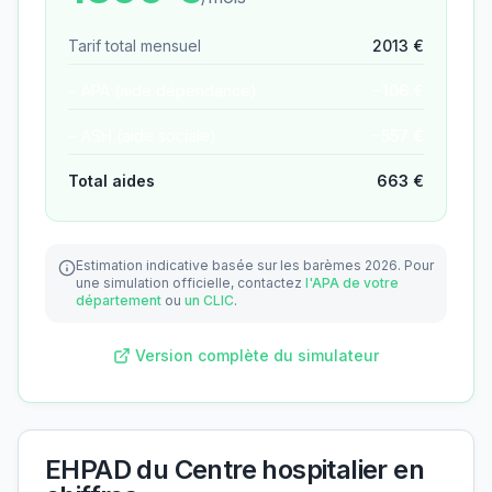
Tarif total mensuel
2013
€
− APA (aide dépendance)
−
106
€
− ASH (aide sociale)
−
557
€
Total aides
663
€
Estimation indicative basée sur les barèmes 2026.
Pour
une simulation officielle, contactez
l'APA de votre
département
ou
un CLIC
.
Version complète du simulateur
EHPAD du Centre hospitalier
en