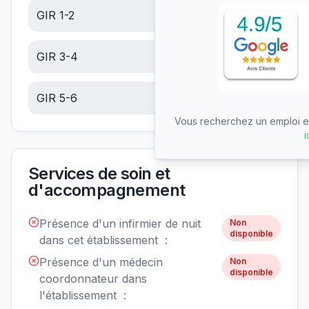
GIR 1-2
6.10
€/jour
GIR 3-4
6.10
€/jour
GIR 5-6
6.10
€/jour
Vous recherchez un emploi en
i
Services de soin et
d'accompagnement
Présence d'un infirmier de nuit
Non
disponible
dans cet établissement :
Présence d'un médecin
Non
disponible
coordonnateur dans
l'établissement :