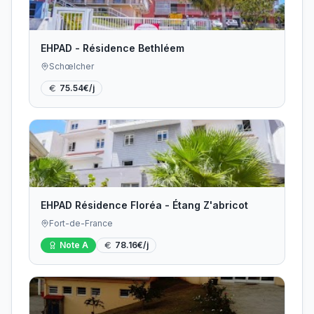
EHPAD - Résidence Bethléem
Schœlcher
75.54
€/j
EHPAD Résidence Floréa - Étang Z'abricot
Fort-de-France
Note
A
78.16
€/j