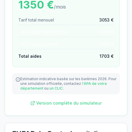
1350
€
/mois
Tarif total mensuel
3053
€
− APA (aide dépendance)
−
291
€
− ASH (aide sociale)
−
1412
€
Total aides
1703
€
Estimation indicative basée sur les barèmes 2026.
Pour
une simulation officielle, contactez
l'APA de votre
département
ou
un CLIC
.
Version complète du simulateur