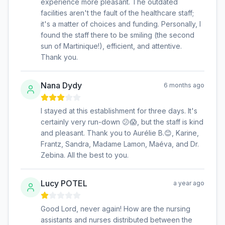
experience more pleasant. The outdated
facilities aren't the fault of the healthcare staff;
it's a matter of choices and funding. Personally, I
found the staff there to be smiling (the second
sun of Martinique!), efficient, and attentive.
Thank you.
Nana Dydy
6 months ago
I stayed at this establishment for three days. It's
certainly very run-down 😕😱, but the staff is kind
and pleasant. Thank you to Aurélie B.😊, Karine,
Frantz, Sandra, Madame Lamon, Maéva, and Dr.
Zebina. All the best to you.
Lucy POTEL
a year ago
Good Lord, never again! How are the nursing
assistants and nurses distributed between the