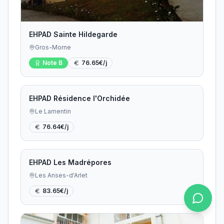
EHPAD Sainte Hildegarde
Gros-Morne
Note
B
76.65
€/j
EHPAD Résidence l'Orchidée
Le Lamentin
76.64
€/j
EHPAD Les Madrépores
Les Anses-d'Arlet
83.65
€/j