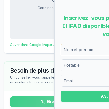
Carte non disponible
Inscrivez-vous p
EHPAD disponible
vo
Ouvrir dans Google Maps
Besoin de plus d'informations ?
Un conseiller vous rappelle gratuitement pour
répondre à toutes vos questions
Formulaire d'inscription pour 
VAL
Être rappelé