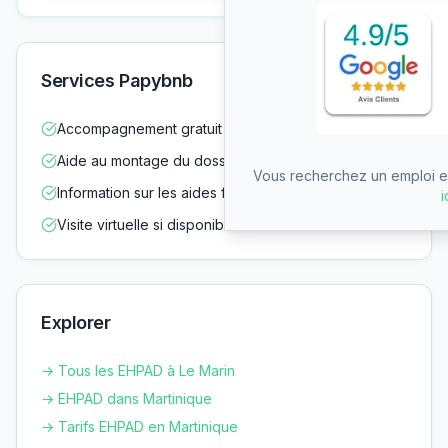
Services Papybnb
Accompagnement gratuit dans vos démarches
Aide au montage du dossier d'admission
Vous recherchez un emploi en
Information sur les aides financières
i
Visite virtuelle si disponible
Explorer
→ Tous les EHPAD à
Le Marin
→ EHPAD dans
Martinique
→ Tarifs EHPAD en
Martinique