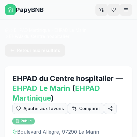
PapyBNB
Men
EHPAD Martinique
EHPAD Le Marin
Accueil
EHPAD du Centre hospitalier
Retour aux résultats
EHPAD du Centre hospitalier
—
EHPAD
Le Marin
(
EHPAD
Martinique
)
Ajouter aux favoris
Comparer
Public
Boulevard Allègre, 97290 Le Marin