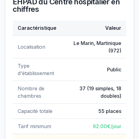
EHPAD du Centre hospitalier
en
chiffres
Caractéristique
Valeur
Données clés de
EHPAD du Centre hospitalier
Le Marin
,
Martinique
Localisation
(
972
)
Type
Public
d'établissement
Nombre de
37
(
19
simples,
18
chambres
doubles)
Capacité totale
55
places
Tarif minimum
92.00
€/jour