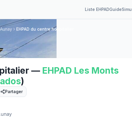
Liste EHPAD
Guide
Simu
'Aunay
EHPAD du centre hospitalier
italier
—
EHPAD
Les Monts
vados
)
Partager
Street View
'Aunay