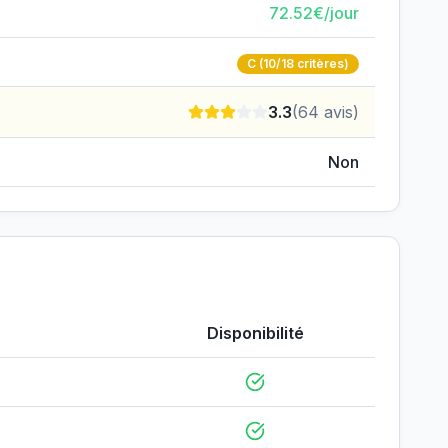
72.52
€/jour
C
(10/18 critères)
3.3
(
64
avis)
Non
Disponibilité