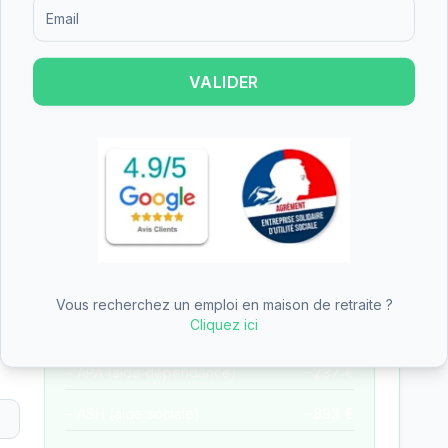
Formulaire d'inscription pour recevoir des informations sur le
n des aides
VALIDER
—
EHPAD du centre hospitalier
des aides (APA, APL, ASH)
— tarifs pré-remplis avec
Reste à charge estimé
1350
€
/mois
Vous recherchez un emploi en maison de retraite ?
Cliquez ici
Tarif total mensuel
2420
€
− APA (aide dépendance)
−
237
€
− ASH (aide sociale)
−
833
€