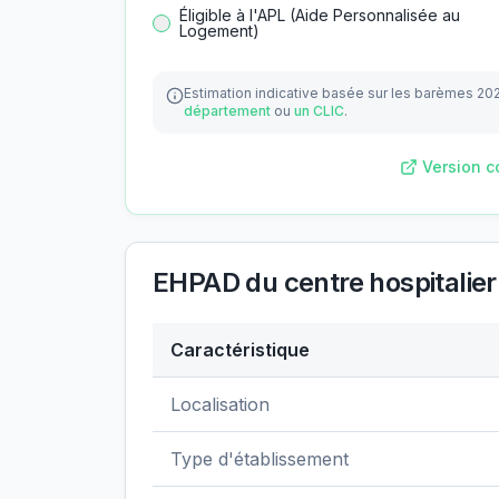
Éligible à l'APL (Aide Personnalisée au
Logement)
Estimation indicative basée sur les barèmes 20
département
ou
un CLIC
.
Version c
EHPAD du centre hospitalier
Caractéristique
Données clés de
EHPAD du centre hospit
Localisation
Type d'établissement