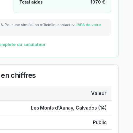
Total aides
1070
€
26.
Pour une simulation officielle, contactez
l'APA de votre
omplète du simulateur
en chiffres
Valeur
alier
Les Monts d'Aunay
,
Calvados
(
14
)
Public