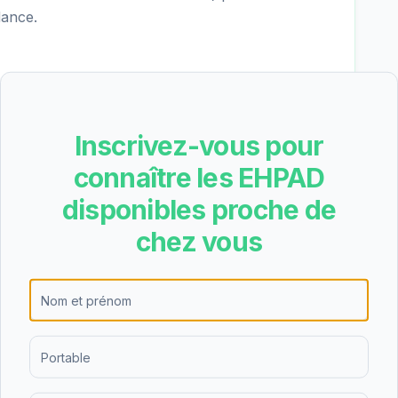
dance.
e l'hébergement permanent, l'hébergement
versité d'offres permet de s'adapter aux
gées et de leurs familles, que ce soit pour un
Inscrivez-vous pour
aire.
connaître les EHPAD
disponibles proche de
ier obtient une note de 3.3/5 basée sur 64 avis.
chez vous
mandé de visiter l'établissement pour se forger sa
r une partie du tarif dépendance