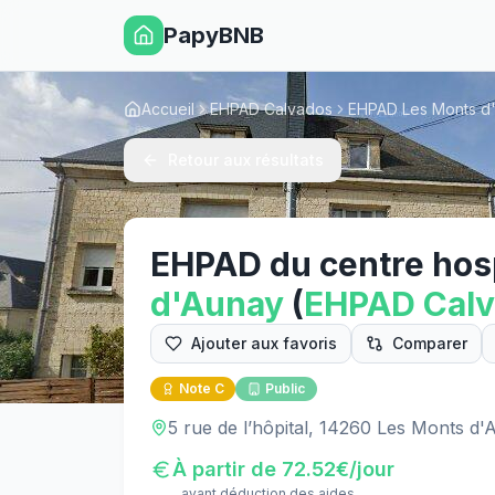
PapyBNB
Accueil
EHPAD Calvados
EHPAD Les Monts d
Retour aux résultats
EHPAD du centre hosp
d'Aunay
(
EHPAD
Cal
Ajouter aux favoris
Comparer
Note
C
Public
5 rue de l’hôpital, 14260 Les Monts d
À partir de
72.52
€/jour
avant déduction des aides