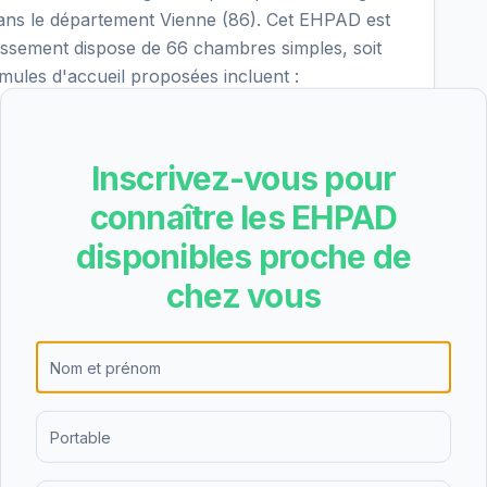
ns le département Vienne (86). Cet EHPAD est
blissement dispose de 66 chambres simples, soit
rmules d'accueil proposées incluent :
oraire, accueil de jour, accueil de nuit. Le
our, soit environ 2071€ par mois avant déduction
s familles lui attribuent une note de 3.3/5 sur
Inscrivez-vous pour
es tarifs, les disponibilités et les conditions
connaître les EHPAD
er, vous pouvez utiliser notre service
disponibles proche de
chez vous
raite idéale pour vous
→
ns et vous recommande les 3 meilleurs établissements