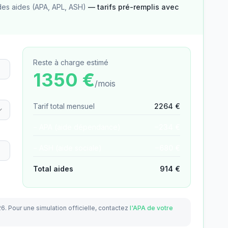
des aides (APA, APL, ASH)
— tarifs pré-remplis avec
Reste à charge estimé
1350
€
/mois
Tarif total mensuel
2264
€
− APA (aide dépendance)
−
234
€
− ASH (aide sociale)
−
680
€
Total aides
914
€
26.
Pour une simulation officielle, contactez
l'APA de votre