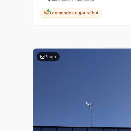
9
demandes aujourd'hui
Photo