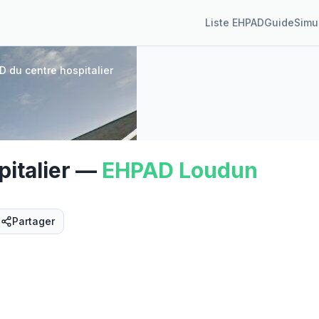
Liste EHPAD
Guide
Simu
D du centre hospitalier
italier
—
EHPAD
Loudun
Partager
Street View