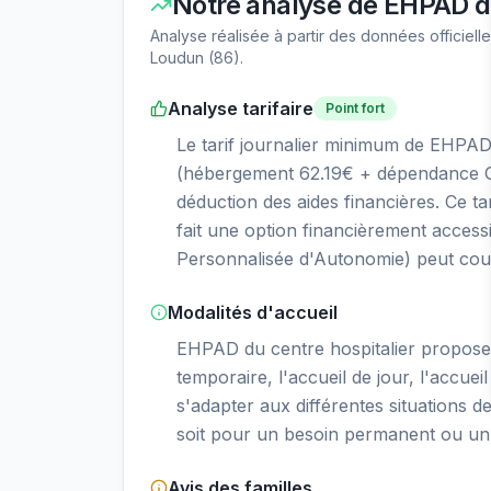
Notre analyse de
EHPAD du
Analyse réalisée à partir des données officiel
Loudun
(
86
).
Analyse tarifaire
Point fort
Le tarif journalier minimum de EHPAD 
(hébergement 62.19€ + dépendance GI
déduction des aides financières. Ce ta
fait une option financièrement access
Personnalisée d'Autonomie) peut couvr
Modalités d'accueil
EHPAD du centre hospitalier propos
temporaire, l'accueil de jour, l'accueil
s'adapter aux différentes situations d
soit pour un besoin permanent ou un 
Avis des familles