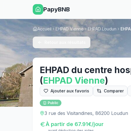
PapyBNB
Accueil
EHPAD Vienne
EHPAD Loudun
EHPA
Retour aux résultats
EHPAD du centre hosp
(
EHPAD
Vienne
)
Ajouter aux favoris
Comparer
Public
3 rue des Visitandines, 86200 Loudun
À partir de
67.91
€/jour
avant déduction des aides