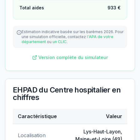
Total aides
933
€
Estimation indicative basée sur les barèmes 2026.
Pour
une simulation officielle, contactez
l'APA de votre
département
ou
un CLIC
.
Version complète du simulateur
EHPAD du Centre hospitalier
en
chiffres
Caractéristique
Valeur
Données clés de
EHPAD du Centre hospitalier
Lys-Haut-Layon
,
Localisation
Maine-et-Loire
(
49
)