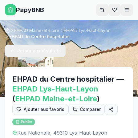
PapyBNB
Men
EHPAD Maine-et-Loire
EHPAD Lys-Haut-Layon
Accueil
EHPAD du Centre hospitalier
Retour aux résultats
EHPAD du Centre hospitalier
—
EHPAD
Lys-Haut-Layon
Street View
(
EHPAD
Maine-et-Loire
)
Ajouter aux favoris
Comparer
Public
Rue Nationale, 49310 Lys-Haut-Layon