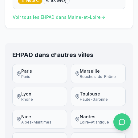
Note
C
67.64
€/j
Voir tous les EHPAD dans
Maine-et-Loire
EHPAD dans d'autres villes
Paris
Marseille
Paris
Bouches-du-Rhône
Lyon
Toulouse
Rhône
Haute-Garonne
Nice
Nantes
Alpes-Maritimes
Loire-Atlantique