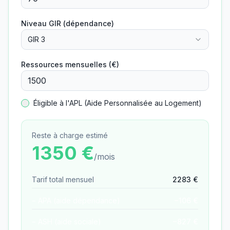
Niveau GIR (dépendance)
GIR 3
Ressources mensuelles (€)
Éligible à l'APL (Aide Personnalisée au Logement)
Reste à charge estimé
1350
€
/mois
Tarif total mensuel
2283
€
− APA (aide dépendance)
−
106
€
− ASH (aide sociale)
−
827
€