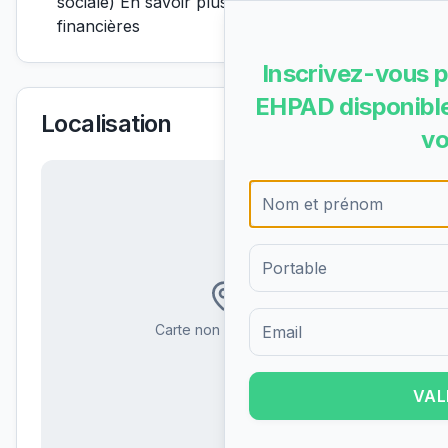
sociale) En savoir plus sur les aides
financières
Inscrivez-vous p
EHPAD disponible
Localisation
vo
Carte non disponible
Formulaire d'inscription pour 
VAL