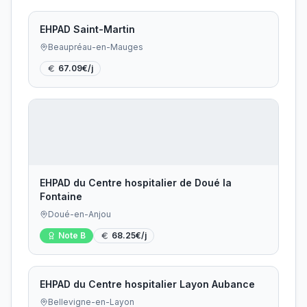
EHPAD Saint-Martin
Beaupréau-en-Mauges
67.09
€/j
EHPAD du Centre hospitalier de Doué la
Fontaine
Doué-en-Anjou
Note
B
68.25
€/j
EHPAD du Centre hospitalier Layon Aubance
Bellevigne-en-Layon