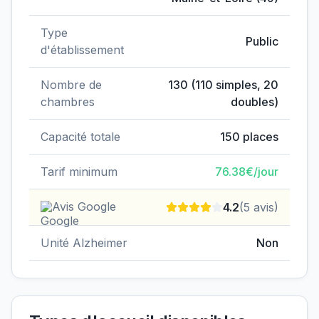
Type
Public
d'établissement
Nombre de
130
(
110
simples,
20
chambres
doubles)
Capacité totale
150
places
Tarif minimum
76.38
€/jour
Avis Google
4.2
(
5
avis)
Unité Alzheimer
Non