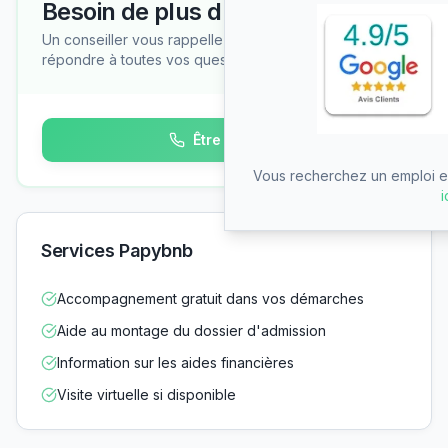
Besoin de plus d'informations ?
Un conseiller vous rappelle gratuitement pour
répondre à toutes vos questions
Être rappelé
Vous recherchez un emploi en
i
Services Papybnb
Accompagnement gratuit dans vos démarches
Aide au montage du dossier d'admission
Information sur les aides financières
Visite virtuelle si disponible