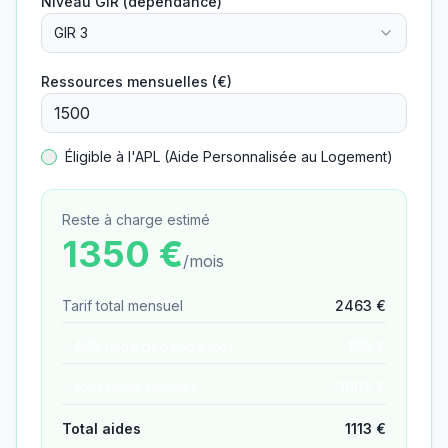
Niveau GIR (dépendance)
GIR 3
Ressources mensuelles (€)
Éligible à l'APL (Aide Personnalisée au Logement)
Reste à charge estimé
1350
€
/mois
Tarif total mensuel
2463
€
− APA (aide dépendance)
−
106
€
− ASH (aide sociale)
−
1007
€
Total aides
1113
€