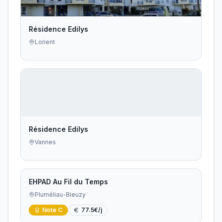
Résidence Edilys
Lorient
Résidence Edilys
Vannes
EHPAD Au Fil du Temps
Pluméliau-Bieuzy
Note
C
77.5
€/j