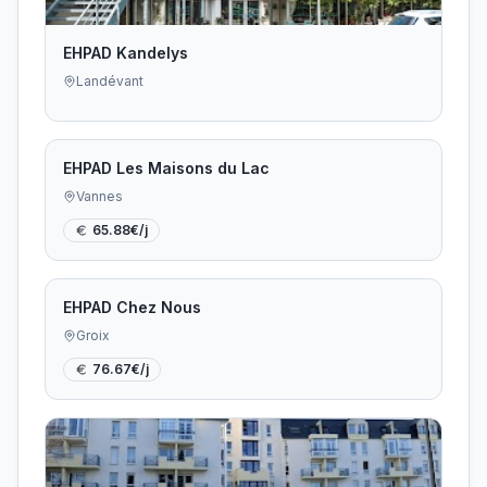
EHPAD Kandelys
Landévant
EHPAD Les Maisons du Lac
Vannes
65.88
€/j
EHPAD Chez Nous
Groix
76.67
€/j