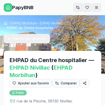
PapyBNB
Men
EHPAD Morbihan
EHPAD Nivillac
Accueil
EHPAD du Centre hospitalier
Retour aux résultats
EHPAD du Centre hospitalier
—
EHPAD
Nivillac
(
EHPAD
Street View
Morbihan
)
Ajouter aux favoris
Comparer
Public
2 rue de la Piscine, 56130 Nivillac