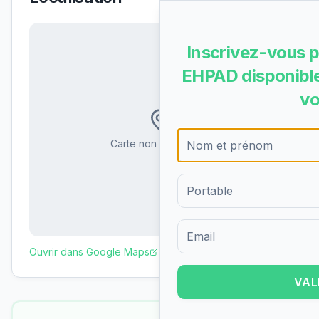
Inscrivez-vous p
EHPAD disponible
vo
Carte non disponible
Formulaire d'inscription pour 
Ouvrir dans Google Maps
VAL