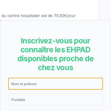
du centre hospitalier est de 75.92€/jour
R 5/6 5.70€), soit environ 2316€ par mois
s. Ce tarif se situe dans la moyenne des EHPAD du
on Personnalisée d'Autonomie) peut couvrir une
Inscrivez-vous pour
e.
connaître les EHPAD
disponibles proche de
e l'hébergement permanent, l'hébergement
chez vous
versité d'offres permet de s'adapter aux
gées et de leurs familles, que ce soit pour un
aire.
ier obtient une note de 3/5 basée sur 25 avis.
mandé de visiter l'établissement pour se forger sa