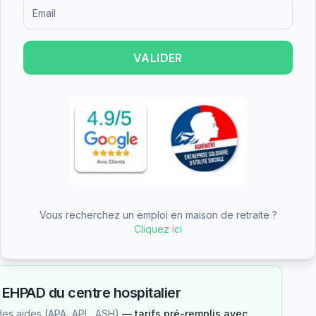
Formulaire d'inscription pour recevoir des informations sur le
VALIDER
pitalier est un grand établissement.
 individuelles et 27 chambres doubles, offrant
et le budget. Les grands établissements proposent
 de services et d'activités.
une partie du tarif dépendance
Vous recherchez un emploi en maison de retraite ?
n des aides
Cliquez ici
—
EHPAD du centre hospitalier
des aides (APA, APL, ASH)
— tarifs pré-remplis avec