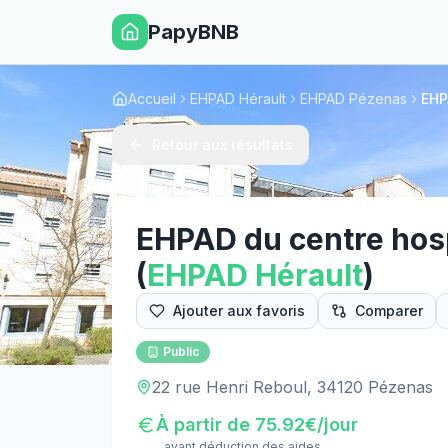
PapyBNB
Accueil
EHPAD Hérault
EHPAD Pézenas
EHP
Retour aux résultats
EHPAD du centre hosp
(
EHPAD
Hérault
)
Ajouter aux favoris
Comparer
Public
22 rue Henri Reboul, 34120 Pézenas
À partir de
75.92
€/jour
avant déduction des aides