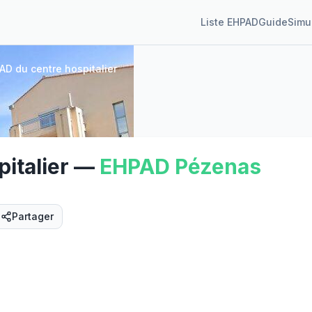
Liste EHPAD
Guide
Simu
AD du centre hospitalier
italier
—
EHPAD
Pézenas
Partager
Street View