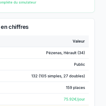
omplète du simulateur
en chiffres
Valeur
alier
Pézenas
,
Hérault
(
34
)
Public
132
(
105
simples,
27
doubles)
159
places
75.92
€/jour