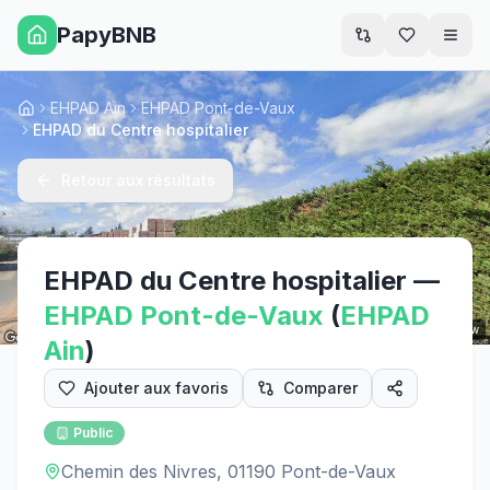
PapyBNB
Men
EHPAD Ain
EHPAD Pont-de-Vaux
Accueil
EHPAD du Centre hospitalier
Retour aux résultats
EHPAD du Centre hospitalier
—
EHPAD
Pont-de-Vaux
(
EHPAD
Street View
Ain
)
Ajouter aux favoris
Comparer
Public
Chemin des Nivres, 01190 Pont-de-Vaux