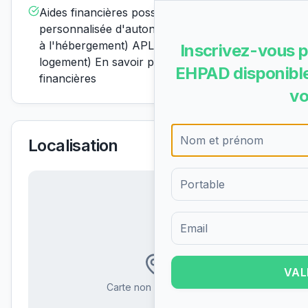
Aides financières possiblesAPA (allocation
personnalisée d'autonomie) ASH (aide sociale
à l'hébergement) APL (aide personnalisée au
Inscrivez-vous p
logement) En savoir plus sur les aides
EHPAD disponible
financières
vo
Localisation
Formulaire d'inscription pour 
VAL
Carte non disponible