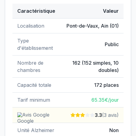
Caractéristique
Valeur
Données clés de
EHPAD du Centre hospitalier
Localisation
Pont-de-Vaux
,
Ain
(
01
)
Type
Public
d'établissement
Nombre de
162
(
152
simples,
10
chambres
doubles)
Capacité totale
172
places
Tarif minimum
65.35
€/jour
Avis Google
3.3
(
3
avis)
Unité Alzheimer
Non