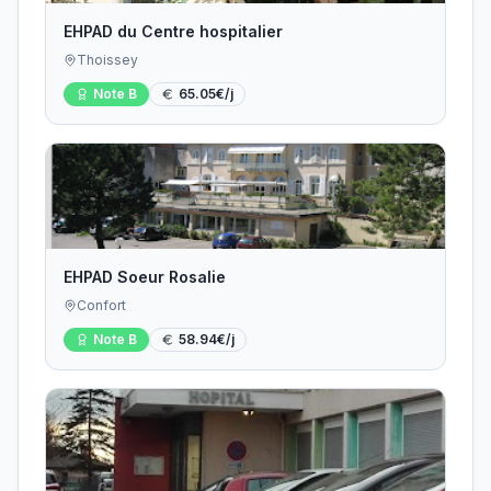
EHPAD du Centre hospitalier
Thoissey
Note
B
65.05
€/j
EHPAD Soeur Rosalie
Confort
Note
B
58.94
€/j