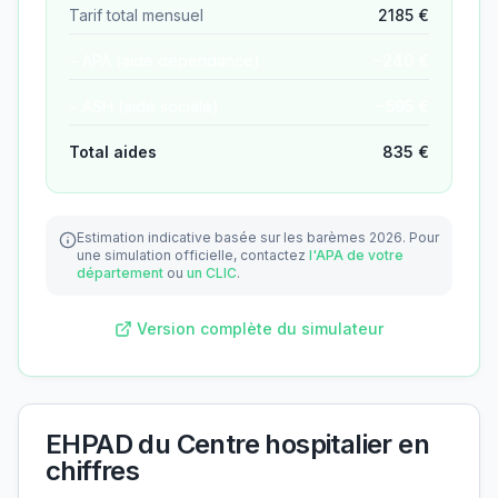
Tarif total mensuel
2185
€
− APA (aide dépendance)
−
240
€
− ASH (aide sociale)
−
595
€
Total aides
835
€
Estimation indicative basée sur les barèmes 2026.
Pour
une simulation officielle, contactez
l'APA de votre
département
ou
un CLIC
.
Version complète du simulateur
EHPAD du Centre hospitalier
en
chiffres