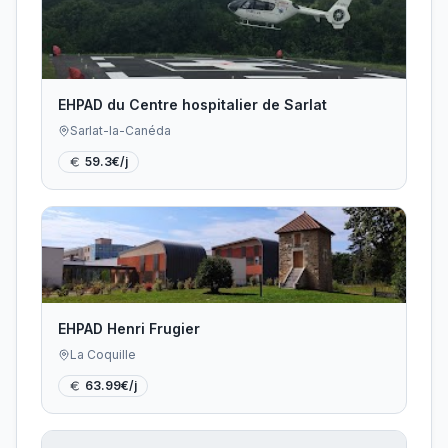
EHPAD du Centre hospitalier de Sarlat
Sarlat-la-Canéda
59.3
€/j
EHPAD Henri Frugier
La Coquille
63.99
€/j