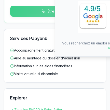
Être rappelé
Services Papybnb
Vous recherchez un emploi en
i
Accompagnement gratuit dans vos démarches
Aide au montage du dossier d'admission
Information sur les aides financières
Visite virtuelle si disponible
Explorer
→ Tous les EHPAD à
Saint-Astier