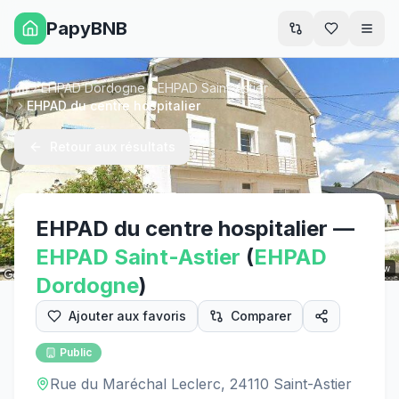
PapyBNB
Men
EHPAD Dordogne
EHPAD Saint-Astier
Accueil
EHPAD du centre hospitalier
Retour aux résultats
EHPAD du centre hospitalier
—
EHPAD
Saint-Astier
(
EHPAD
Street View
Dordogne
)
Ajouter aux favoris
Comparer
Public
Rue du Maréchal Leclerc, 24110 Saint-Astier