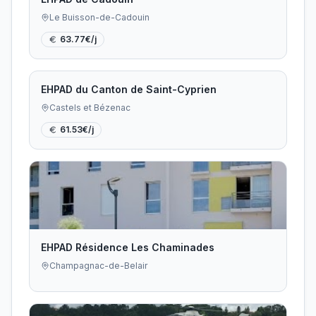
Le Buisson-de-Cadouin
63.77
€/j
EHPAD du Canton de Saint-Cyprien
Castels et Bézenac
61.53
€/j
EHPAD Résidence Les Chaminades
Champagnac-de-Belair