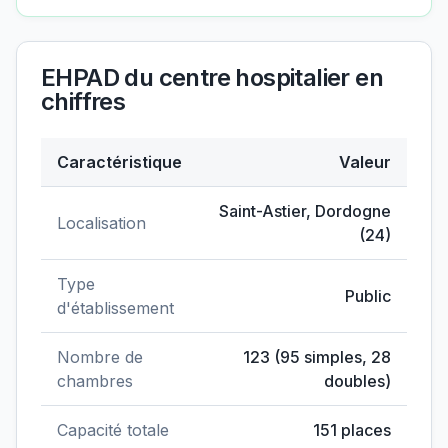
EHPAD du centre hospitalier
en
chiffres
Caractéristique
Valeur
Données clés de
EHPAD du centre hospitalier
Saint-Astier
,
Dordogne
Localisation
(
24
)
Type
Public
d'établissement
Nombre de
123
(
95
simples,
28
chambres
doubles)
Capacité totale
151
places