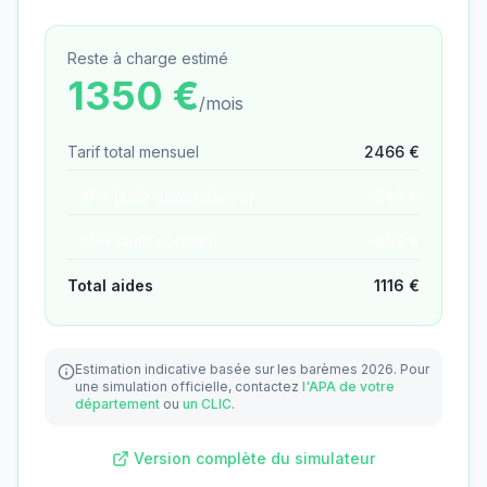
Reste à charge estimé
1350
€
/mois
Tarif total mensuel
2466
€
− APA (aide dépendance)
−
247
€
− ASH (aide sociale)
−
869
€
Total aides
1116
€
Estimation indicative basée sur les barèmes 2026.
Pour
une simulation officielle, contactez
l'APA de votre
département
ou
un CLIC
.
Version complète du simulateur