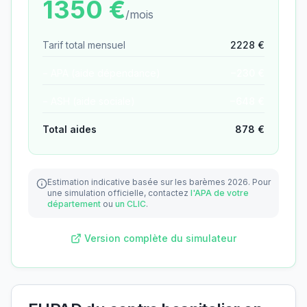
1350
€
/mois
Tarif total mensuel
2228
€
− APA (aide dépendance)
−
230
€
− ASH (aide sociale)
−
648
€
Total aides
878
€
Estimation indicative basée sur les barèmes 2026.
Pour
une simulation officielle, contactez
l'APA de votre
département
ou
un CLIC
.
Version complète du simulateur