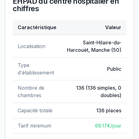
EHPAD du centre hospitalier
en
chiffres
Caractéristique
Valeur
Données clés de
EHPAD du centre hospitalier
Saint-Hilaire-du-
Localisation
Harcouët
,
Manche
(
50
)
Type
Public
d'établissement
Nombre de
136
(
136
simples,
0
chambres
doubles)
Capacité totale
136
places
Tarif minimum
66.17
€/jour