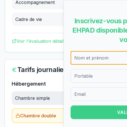
Accompagnement
2.69
/4
(
Bon
)
Cadre de vie
3.32
/4
Inscrivez-vous p
(
Bon
)
EHPAD disponible
vo
Voir l'évaluation détaillée complète
Tarifs journaliers
Hébergement
Chambre simple
60.54
€/jour
Formulaire d'inscription pour 
VAL
Chambre double
Obtenir le tarif →