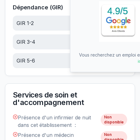
Dépendance (GIR)
GIR 1-2
20.92
€/jour
GIR 3-4
13.27
€/jour
Vous recherchez un emploi en
GIR 5-6
5.63
€/jour
i
Services de soin et
d'accompagnement
Présence d'un infirmier de nuit
Non
disponible
dans cet établissement :
Présence d'un médecin
Non
disponible