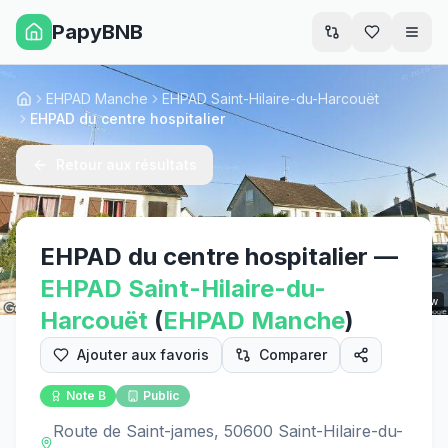
PapyBNB
Men
EHPAD Manche
EHPAD Saint-Hilaire-du-Harcouët
Accueil
EHPAD du centre hospitalier
Retour aux résultats
EHPAD du centre hospitalier
—
EHPAD
Saint-Hilaire-du-
Street View
Harcouët
(
EHPAD
Manche
)
Ajouter aux favoris
Comparer
Note
B
Public
Route de Saint-james, 50600 Saint-Hilaire-du-