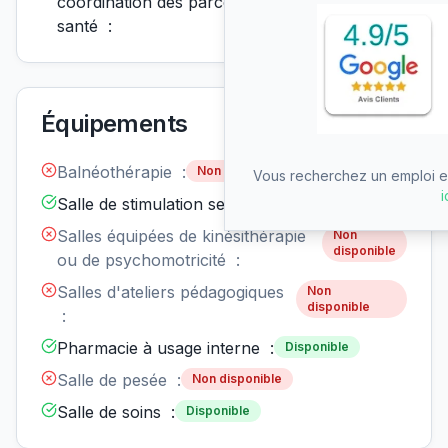
coordination des parcours de
santé :
Équipements
Balnéothérapie :
Non disponible
Vous recherchez un emploi en
i
Salle de stimulation sensorielle :
Disponible
Salles équipées de kinésithérapie
Non
disponible
ou de psychomotricité :
Salles d'ateliers pédagogiques
Non
disponible
:
Pharmacie à usage interne :
Disponible
Salle de pesée :
Non disponible
Salle de soins :
Disponible