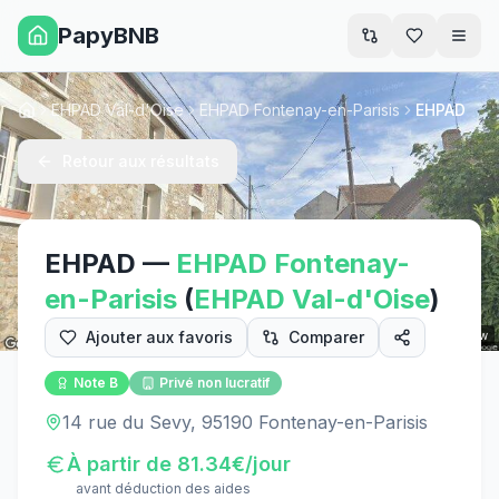
PapyBNB
Men
EHPAD Val-d'Oise
EHPAD Fontenay-en-Parisis
EHPAD
Accueil
Retour aux résultats
EHPAD
—
EHPAD
Fontenay-
en-Parisis
(
EHPAD
Val-d'Oise
)
Ajouter aux favoris
Comparer
Street View
Note
B
Privé non lucratif
14 rue du Sevy, 95190 Fontenay-en-Parisis
À partir de
81.34
€/jour
avant déduction des aides