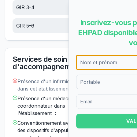
GIR 3-4
13.47
€/jour
Inscrivez-vous p
GIR 5-6
5.72
€/jour
EHPAD disponible
vo
Services de soin et
d'accompagnement
Présence d'un infirmier de nuit
Non
disponible
dans cet établissement :
Présence d'un médecin
Disponible
coordonnateur dans
Formulaire d'inscription pour 
l'établissement :
VAL
Conventionnement avec un ou
Disponible
des dispositifs d'appui à la