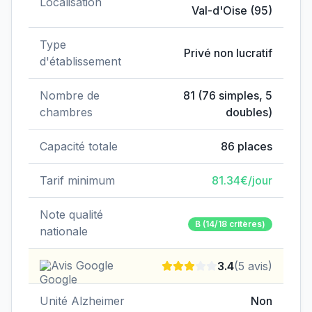
Localisation
Val-d'Oise
(
95
)
Type
Privé non lucratif
d'établissement
Nombre de
81
(
76
simples,
5
chambres
doubles)
Capacité totale
86
places
Tarif minimum
81.34
€/jour
Note qualité
B
(14/18 critères)
nationale
Avis Google
3.4
(
5
avis)
Unité Alzheimer
Non