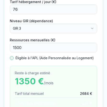
Tarif hébergement / jour (€)
Niveau GIR (dépendance)
GIR 3
Ressources mensuelles (€)
Éligible à l'APL (Aide Personnalisée au Logement)
Reste à charge estimé
1350
€
/mois
Tarif total mensuel
2684
€
− APA (aide dépendance)
−
234
€