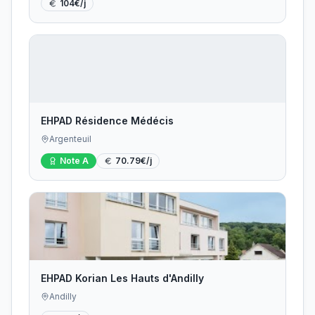
104
€/j
EHPAD Résidence Médécis
Argenteuil
Note
A
70.79
€/j
EHPAD Korian Les Hauts d'Andilly
Andilly