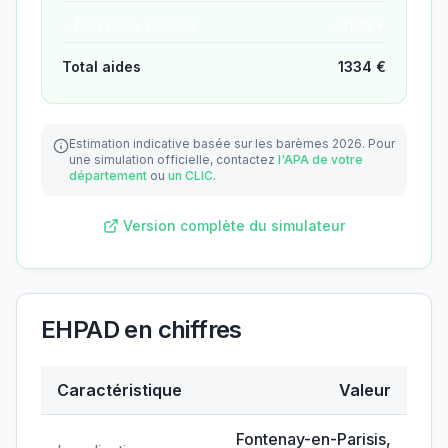
− ASH (aide sociale)
−
1100
€
Total aides
1334
€
Estimation indicative basée sur les barèmes 2026.
Pour
une simulation officielle, contactez
l'APA de votre
département
ou
un CLIC
.
Version complète du simulateur
EHPAD
en chiffres
Caractéristique
Valeur
Données clés de
EHPAD
Fontenay-en-Parisis
,