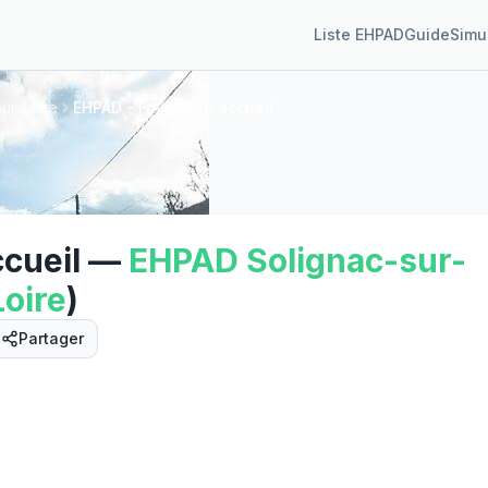
Liste EHPAD
Guide
Simu
ur-Loire
EHPAD - Foyer Bon accueil
cueil
—
EHPAD
Solignac-sur-
oire
)
Partager
Street View