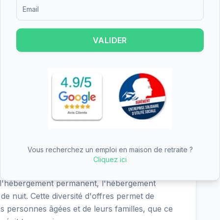
Formulaire d'inscription pour recevoir des informations sur le
re les résultats suivants pour EHPAD - Foyer Bon
 - excellent), nutrition (4.0/4 - excellent), cadre
(4.0/4 - excellent). Les points forts de
VALIDER
iés dans les critères les mieux notés.
 - Foyer Bon accueil est de 74.23€/jour
R 5/6 6.06€), soit environ 2264€ par mois
s. Ce tarif se situe dans la moyenne des EHPAD du
cation Personnalisée d'Autonomie) peut couvrir
dance.
Vous recherchez un emploi en maison de retraite ?
Cliquez ici
l'hébergement permanent, l'hébergement
 de nuit. Cette diversité d'offres permet de
es personnes âgées et de leurs familles, que ce