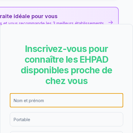
raite idéale pour vous
→
ns et vous recommande les 3 meilleurs établissements
Inscrivez-vous pour
Foyer Bon accueil
connaître les EHPAD
les et des avis collectés pour cet EHPAD
privé non lucratif
disponibles proche de
chez vous
 note B lors de l'évaluation nationale de
18 (67%). Cette note place l'établissement parmi
-Loire. La dernière évaluation date du