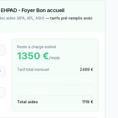
—
EHPAD - Foyer Bon accueil
des aides (APA, APL, ASH)
— tarifs pré-remplis avec
Reste à charge estimé
1350
€
/mois
Tarif total mensuel
2469
€
− APA (aide dépendance)
−
248
€
− ASH (aide sociale)
−
871
€
Total aides
1119
€