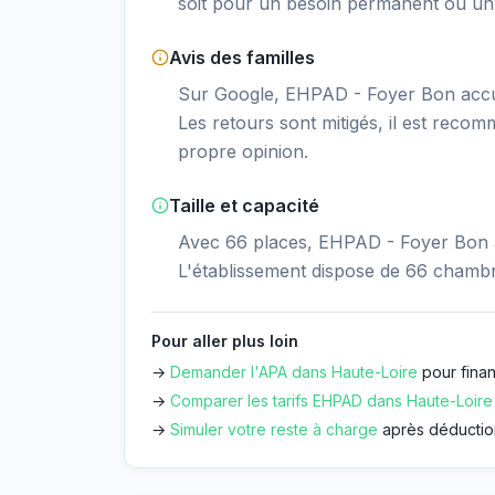
soit pour un besoin permanent ou un 
Avis des familles
Sur Google, EHPAD - Foyer Bon accuei
Les retours sont mitigés, il est recom
propre opinion.
Taille et capacité
Avec 66 places, EHPAD - Foyer Bon ac
L'établissement dispose de 66 chamb
Pour aller plus loin
→
Demander l'APA dans
Haute-Loire
pour finan
→
Comparer les tarifs EHPAD dans
Haute-Loire
→
Simuler votre reste à charge
après déductio