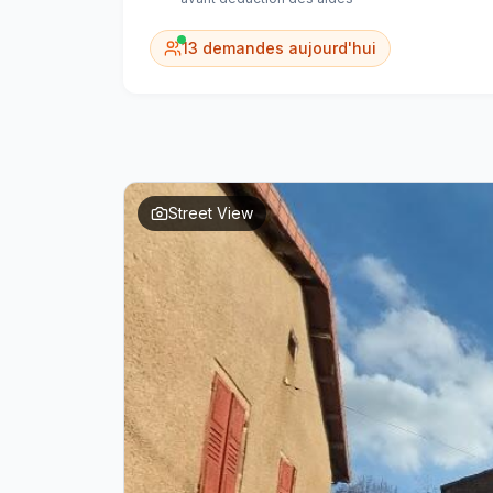
13
demandes aujourd'hui
Street View