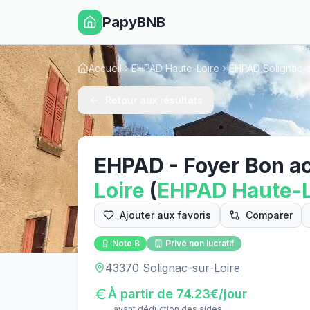
PapyBNB
Accueil
EHPAD Haute-Loire
EHPAD Solignac-s
Retour aux résultats
EHPAD - Foyer Bon ac
Loire
(
EHPAD
Haute-L
Ajouter aux favoris
Comparer
Note
B
Privé non lucratif
43370 Solignac-sur-Loire
À partir de
74.23
€/jour
avant déduction des aides