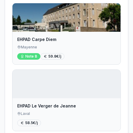
EHPAD Carpe Diem
Mayenne
Note
B
59.8
€/j
EHPAD Le Verger de Jeanne
Laval
58.5
€/j