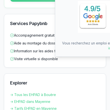
Services Papybnb
Accompagnement gratuit dans vos démarches
Aide au montage du dossier d'admission
Vous recherchez un emploi en
i
Information sur les aides financières
Visite virtuelle si disponible
Explorer
→ Tous les EHPAD à
Bouère
→ EHPAD dans
Mayenne
→ Tarifs EHPAD en
Mayenne