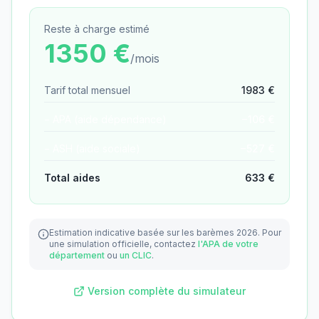
Reste à charge estimé
1350
€
/mois
Tarif total mensuel
1983
€
− APA (aide dépendance)
−
106
€
− ASH (aide sociale)
−
527
€
Total aides
633
€
Estimation indicative basée sur les barèmes 2026.
Pour
une simulation officielle, contactez
l'APA de votre
département
ou
un CLIC
.
Version complète du simulateur