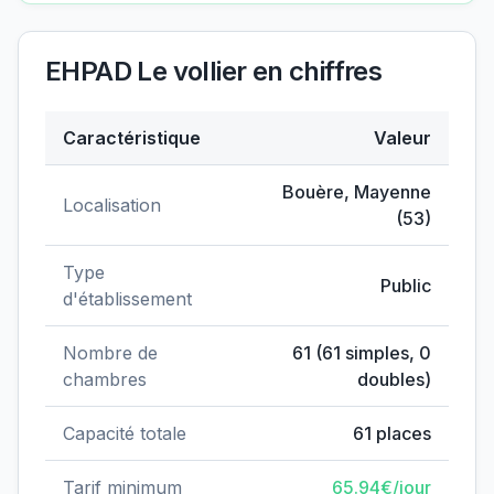
EHPAD Le vollier
en chiffres
Caractéristique
Valeur
Données clés de
EHPAD Le vollier
Bouère
,
Mayenne
Localisation
(
53
)
Type
Public
d'établissement
Nombre de
61
(
61
simples,
0
chambres
doubles)
Capacité totale
61
places
Tarif minimum
65.94
€/jour