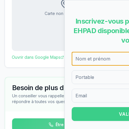
Carte non disponible
Inscrivez-vous p
EHPAD disponible
vo
Ouvrir dans Google Maps
Besoin de plus d'informations ?
Un conseiller vous rappelle gratuitement pour
Formulaire d'inscription pour 
répondre à toutes vos questions
VAL
Être rappelé