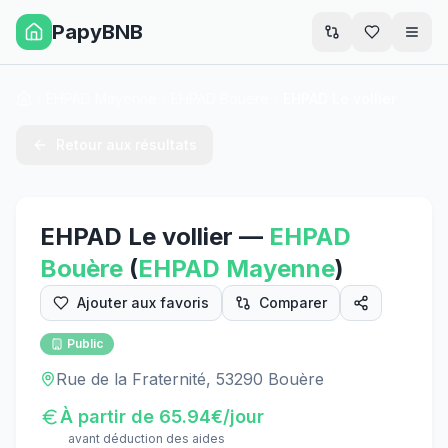
PapyBNB
Men
EHPAD Mayenne
EHPAD Bouère
EHPAD Le vollier
Accueil
Retour aux résultats
EHPAD Le vollier
—
EHPAD
Bouère
(
EHPAD
Mayenne
)
Ajouter aux favoris
Comparer
Public
Rue de la Fraternité, 53290 Bouère
À partir de
65.94
€/jour
avant déduction des aides