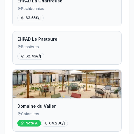
EHPAD La Chartreuse
Pechbonnieu
63.55
€/j
EHPAD Le Pastourel
Bessières
62.43
€/j
Domaine du Valier
Colomiers
Note
A
64.29
€/j