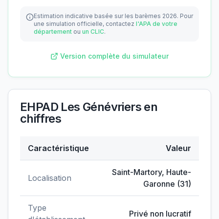
Estimation indicative basée sur les barèmes 2026.
Pour
une simulation officielle, contactez
l'APA de votre
département
ou
un CLIC
.
Version complète du simulateur
EHPAD Les Génévriers
en
chiffres
Caractéristique
Valeur
Données clés de
EHPAD Les Génévriers
Saint-Martory
,
Haute-
Localisation
Garonne
(
31
)
Type
Privé non lucratif