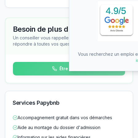
Besoin de plus d'informations ?
Un conseiller vous rappelle gratuitement pour
répondre à toutes vos questions
Vous recherchez un emploi en
i
Être rappelé
Services Papybnb
Accompagnement gratuit dans vos démarches
Aide au montage du dossier d'admission
Information sur les aides financières