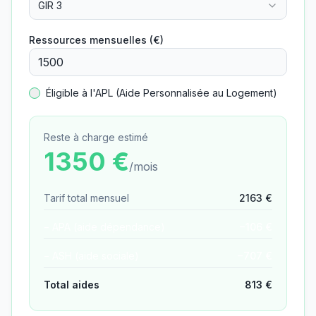
GIR 3
Ressources mensuelles (€)
Éligible à l'APL (Aide Personnalisée au Logement)
Reste à charge estimé
1350
€
/mois
Tarif total mensuel
2163
€
− APA (aide dépendance)
−
106
€
− ASH (aide sociale)
−
707
€
Total aides
813
€