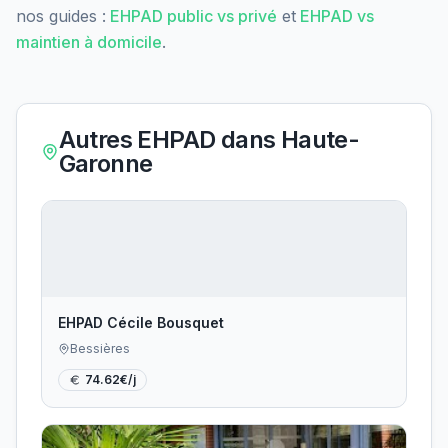
nos guides :
EHPAD public vs privé
et
EHPAD vs
maintien à domicile
.
Autres EHPAD dans
Haute-
Garonne
EHPAD Cécile Bousquet
Bessières
74.62
€/j