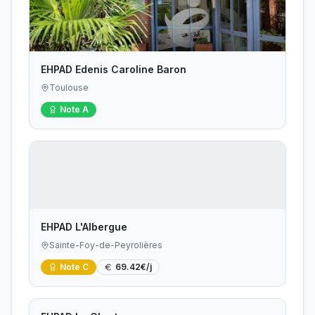
EHPAD Edenis Caroline Baron
Toulouse
Note
A
EHPAD L'Albergue
Sainte-Foy-de-Peyrolières
Note
C
69.42
€/j