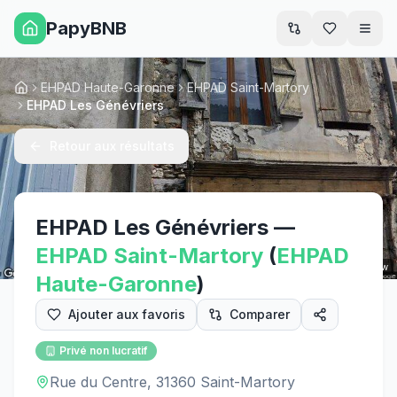
PapyBNB
Men
EHPAD Haute-Garonne
EHPAD Saint-Martory
Accueil
EHPAD Les Génévriers
Retour aux résultats
EHPAD Les Génévriers
—
EHPAD
Saint-Martory
(
EHPAD
Street View
Haute-Garonne
)
Ajouter aux favoris
Comparer
Privé non lucratif
Rue du Centre, 31360 Saint-Martory