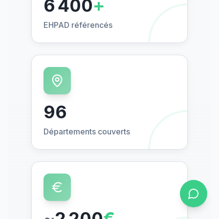
6 400
+
EHPAD référencés
96
Départements couverts
~
2 200
€