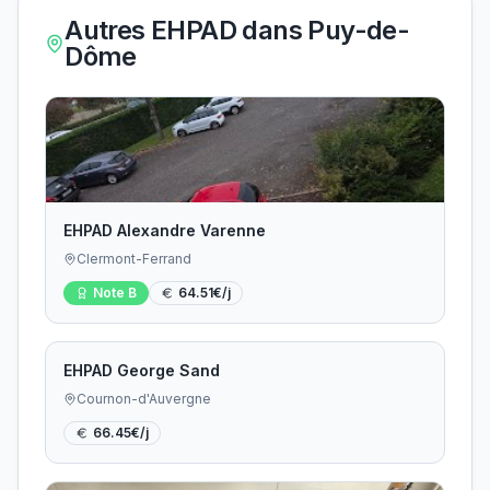
Autres EHPAD dans
Puy-de-
Dôme
EHPAD Alexandre Varenne
Clermont-Ferrand
Note
B
64.51
€/j
EHPAD George Sand
Cournon-d'Auvergne
66.45
€/j