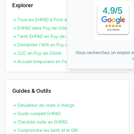
Explorer
→ Tous les EHPAD à
Pont-du-Château
→ EHPAD dans
Puy-de-Dôme
→ Tarifs EHPAD en
Puy-de-Dôme
→ Demander l'APA en
Puy-de-Dôme
Vous recherchez un emploi en
→ CLIC en
Puy-de-Dôme
i
→ Accueil temporaire en
Puy-de-Dôme
Guides & Outils
→ Simulateur de reste à charge
→ Guide complet EHPAD
→ Checklist visite en EHPAD
→ Comprendre les tarifs et le GIR