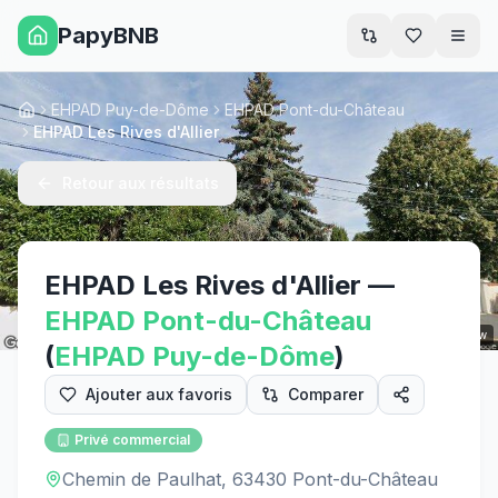
PapyBNB
Men
EHPAD Puy-de-Dôme
EHPAD Pont-du-Château
Accueil
EHPAD Les Rives d'Allier
Retour aux résultats
EHPAD Les Rives d'Allier
—
EHPAD
Pont-du-Château
Street View
(
EHPAD
Puy-de-Dôme
)
Ajouter aux favoris
Comparer
Privé commercial
Chemin de Paulhat, 63430 Pont-du-Château