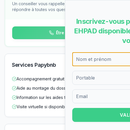
Un conseiller vous rappelle gratuitement pour
répondre à toutes vos questions
Inscrivez-vous p
EHPAD disponible
Être rappelé
vo
Services Papybnb
Accompagnement gratuit dans vos démarches
Aide au montage du dossier d'admission
Information sur les aides financières
Formulaire d'inscription pour 
Visite virtuelle si disponible
VAL