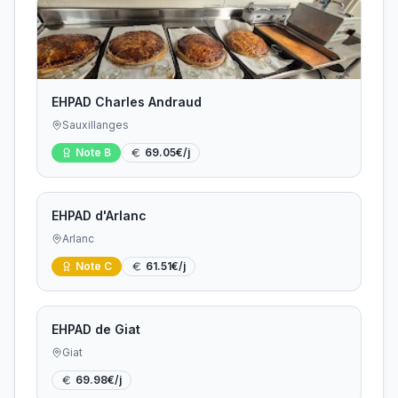
EHPAD Charles Andraud
Sauxillanges
Note
B
69.05
€/j
EHPAD d'Arlanc
Arlanc
Note
C
61.51
€/j
EHPAD de Giat
Giat
69.98
€/j