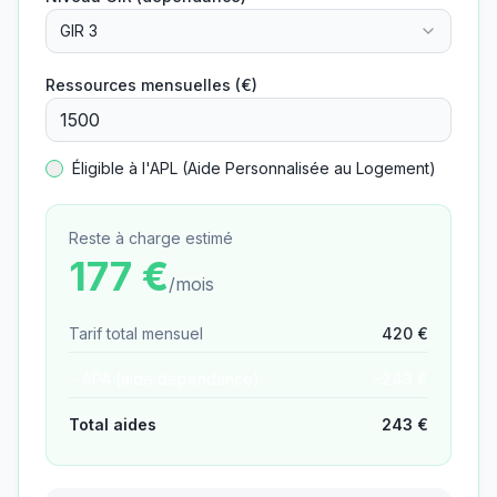
GIR 3
Ressources mensuelles (€)
Éligible à l'APL (Aide Personnalisée au Logement)
Reste à charge estimé
177
€
/mois
Tarif total mensuel
420
€
− APA (aide dépendance)
−
243
€
Total aides
243
€