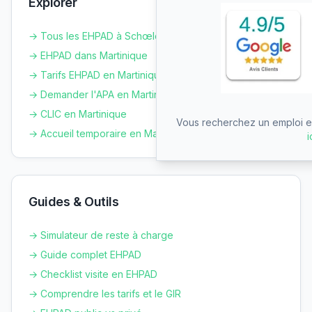
Explorer
→ Tous les EHPAD à
Schœlcher
→ EHPAD dans
Martinique
→ Tarifs EHPAD en
Martinique
→ Demander l'APA en
Martinique
→ CLIC en
Martinique
Vous recherchez un emploi en
→ Accueil temporaire en
Martinique
i
Guides & Outils
→ Simulateur de reste à charge
→ Guide complet EHPAD
→ Checklist visite en EHPAD
→ Comprendre les tarifs et le GIR