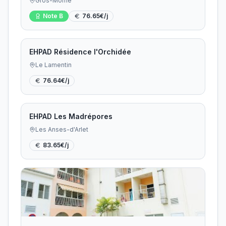
Gros-Morne
Note
B
76.65
€/j
EHPAD Résidence l'Orchidée
Le Lamentin
76.64
€/j
EHPAD Les Madrépores
Les Anses-d'Arlet
83.65
€/j