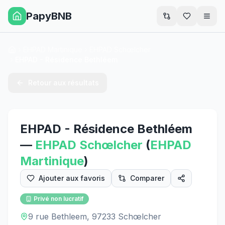
PapyBNB
Men
EHPAD Martinique
EHPAD Schœlcher
Accueil
EHPAD - Résidence Bethléem
Retour aux résultats
EHPAD - Résidence Bethléem
—
EHPAD
Schœlcher
(
EHPAD
Martinique
)
Ajouter aux favoris
Comparer
Privé non lucratif
9 rue Bethleem, 97233 Schœlcher