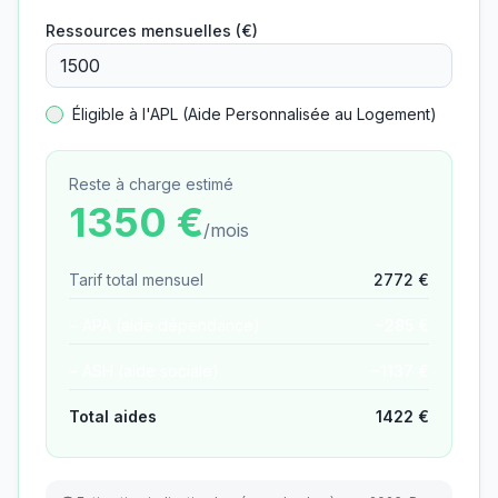
Ressources mensuelles (€)
Éligible à l'APL (Aide Personnalisée au Logement)
Reste à charge estimé
1350
€
/mois
Tarif total mensuel
2772
€
− APA (aide dépendance)
−
285
€
− ASH (aide sociale)
−
1137
€
Total aides
1422
€