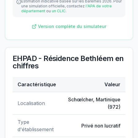
Estimation indicative basée sur les barèmes 2026.
Pour
une simulation officielle, contactez
l'APA de votre
département
ou
un CLIC
.
Version complète du simulateur
EHPAD - Résidence Bethléem
en
chiffres
Caractéristique
Valeur
Données clés de
EHPAD - Résidence Bethléem
Schœlcher
,
Martinique
Localisation
(
972
)
Type
Privé non lucratif
d'établissement