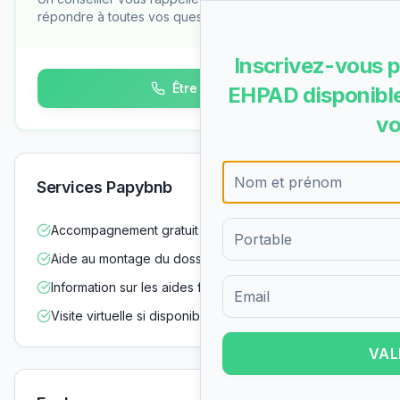
répondre à toutes vos questions
Inscrivez-vous p
Être rappelé
EHPAD disponible
vo
Services Papybnb
Accompagnement gratuit dans vos démarches
Aide au montage du dossier d'admission
Information sur les aides financières
Formulaire d'inscription pour 
Visite virtuelle si disponible
VAL