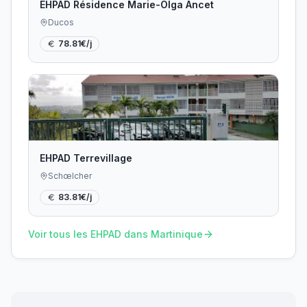
EHPAD Résidence Marie-Olga Ancet
Ducos
78.81
€/j
EHPAD Terrevillage
Schœlcher
83.81
€/j
Voir tous les EHPAD dans
Martinique