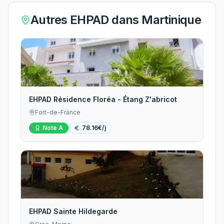
Autres EHPAD dans
Martinique
EHPAD Résidence Floréa - Étang Z'abricot
Fort-de-France
Note
A
78.16
€/j
EHPAD Sainte Hildegarde