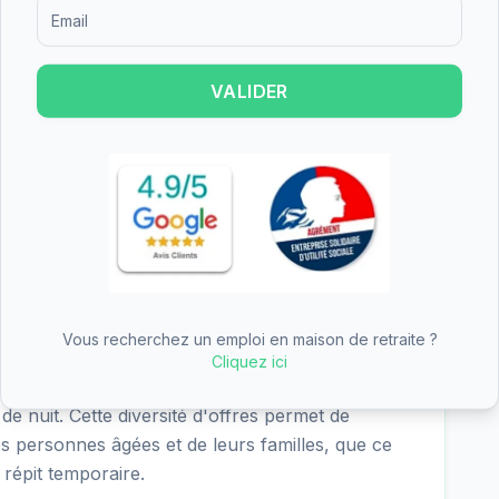
/4 - satisfaisant), nutrition (2.5/4 - satisfaisant),
Formulaire d'inscription pour recevoir des informations sur le
 sociale (3.2/4 - excellent). Les points forts de
iés dans les critères les mieux notés.
VALIDER
 - Résidence Chandalon est de 67.57€/jour
R 5/6 5.74€), soit environ 2061€ par mois
 Ce tarif est inférieur à la moyenne nationale, ce
t accessible dans le Puy-de-Dôme. L'APA
 peut couvrir une partie significative du tarif
Vous recherchez un emploi en maison de retraite ?
Cliquez ici
se l'hébergement permanent, l'hébergement
 de nuit. Cette diversité d'offres permet de
es personnes âgées et de leurs familles, que ce
répit temporaire.