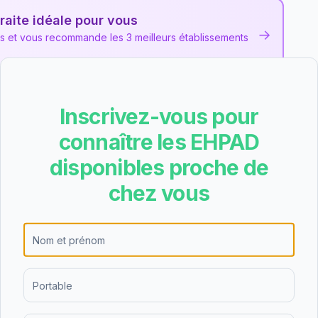
raite idéale pour vous
→
ns et vous recommande les 3 meilleurs établissements
Inscrivez-vous pour
 Résidence Chandalon
les et des avis collectés pour cet EHPAD
public
situé à
connaître les EHPAD
disponibles proche de
chez vous
nale, EHPAD - Résidence Chandalon a obtenu la
(6%). Des axes d'amélioration ont été identifiés
re les résultats suivants pour EHPAD - Résidence