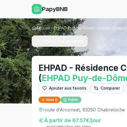
PapyBNB
Accueil
EHPAD Puy-de-Dôme
EHPAD Chabre
Retour aux résultats
EHPAD - Résidence 
(
EHPAD
Puy-de-Dôm
Ajouter aux favoris
Comparer
Note
D
Public
route d'Arconsat, 63250 Chabreloche
À partir de
67.57
€/jour
avant déduction des aides