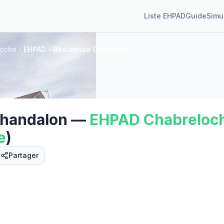
Liste EHPAD
Guide
Simu
loche
EHPAD - Résidence Chandalon
Chandalon
—
EHPAD
Chabreloc
e
)
Partager
Street View