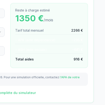
Reste à charge estimé
1350
€
/mois
Tarif total mensuel
2266
€
− APA (aide dépendance)
−
235
€
− ASH (aide sociale)
−
681
€
Total aides
916
€
26.
Pour une simulation officielle, contactez
l'APA de votre
omplète du simulateur