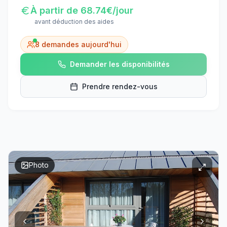
À partir de
68.74
€/jour
avant déduction des aides
8
demandes aujourd'hui
Demander les disponibilités
Prendre rendez-vous
Photo