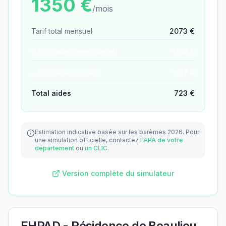
1350
€
/mois
Tarif total mensuel
2073
€
− APA (aide dépendance)
−
106
€
− ASH (aide sociale)
−
617
€
Total aides
723
€
Estimation indicative basée sur les barèmes 2026.
Pour
une simulation officielle, contactez
l'APA de votre
département
ou
un CLIC
.
Version complète du simulateur
EHPAD - Résidence de Beaulieu