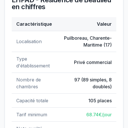
en chiffres
Caractéristique
Valeur
Données clés de
EHPAD - Résidence de Beaulieu
Puilboreau
,
Charente-
Localisation
Maritime
(
17
)
Type
Privé commercial
d'établissement
Nombre de
97
(
89
simples,
8
chambres
doubles)
Capacité totale
105
places
Tarif minimum
68.74
€/jour