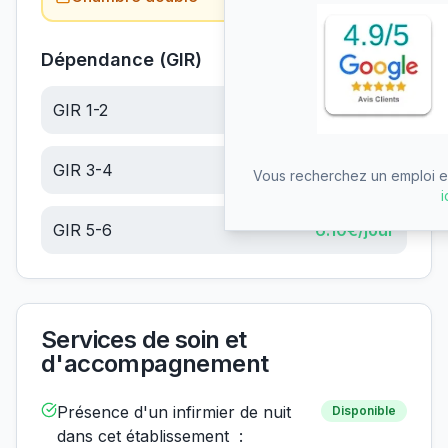
Dépendance (GIR)
GIR 1-2
6.10
€/jour
GIR 3-4
6.10
€/jour
Vous recherchez un emploi en
i
GIR 5-6
6.10
€/jour
Services de soin et
d'accompagnement
Présence d'un infirmier de nuit
Disponible
dans cet établissement :