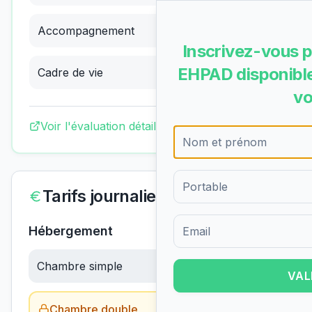
Accompagnement
3.78
/4
(
Excellent
)
Inscrivez-vous p
EHPAD disponible
Cadre de vie
3.75
/4
(
Excellent
)
vo
Voir l'évaluation détaillée complète
Tarifs journaliers
Hébergement
Formulaire d'inscription pour 
Chambre simple
62.64
€/jour
VAL
Chambre double
Obtenir le tarif →