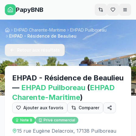
PapyBNB
Men
EHPAD Charente-Maritime
EHPAD Puilboreau
Accueil
EHPAD - Résidence de Beaulieu
Retour aux résultats
EHPAD - Résidence de Beaulieu
—
EHPAD
Puilboreau
(
EHPAD
Street View
Charente-Maritime
)
Ajouter aux favoris
Comparer
Note
B
Privé commercial
15 rue Eugène Delacroix, 17138 Puilboreau