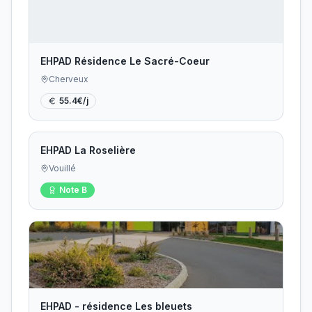
EHPAD Résidence Le Sacré-Coeur
Cherveux
55.4
€/j
EHPAD La Roselière
Vouillé
Note
B
EHPAD - résidence Les bleuets