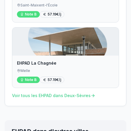
Saint-Maixent-l'École
Note
B
57.19
€/j
EHPAD La Chagnée
Melle
Note
B
57.19
€/j
Voir tous les EHPAD dans
Deux-Sèvres