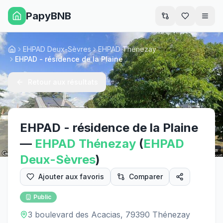
PapyBNB
Men
EHPAD Deux-Sèvres
EHPAD Thénezay
Accueil
EHPAD - résidence de la Plaine
Retour aux résultats
EHPAD - résidence de la Plaine
—
EHPAD
Thénezay
(
EHPAD
Street View
Deux-Sèvres
)
Ajouter aux favoris
Comparer
Public
3 boulevard des Acacias, 79390 Thénezay