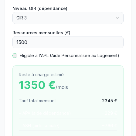
Niveau GIR (dépendance)
GIR 3
Ressources mensuelles (€)
Éligible à l'APL (Aide Personnalisée au Logement)
Reste à charge estimé
1350
€
/mois
Tarif total mensuel
2345
€
− APA (aide dépendance)
−
229
€
− ASH (aide sociale)
−
766
€