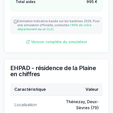
Total aides
995
€
Estimation indicative basée sur les barèmes 2026.
Pour
une simulation officielle, contactez
l'APA de votre
département
ou
un CLIC
.
Version complète du simulateur
EHPAD - résidence de la Plaine
en chiffres
Caractéristique
Valeur
Données clés de
EHPAD - résidence de la Plaine
Thénezay
,
Deux-
Localisation
Sèvres
(
79
)