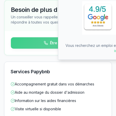
Besoin de plus d'informations ?
Un conseiller vous rappelle gratuitement pour
répondre à toutes vos questions
Être rappelé
Vous recherchez un emploi en
i
Services Papybnb
Accompagnement gratuit dans vos démarches
Aide au montage du dossier d'admission
Information sur les aides financières
Visite virtuelle si disponible