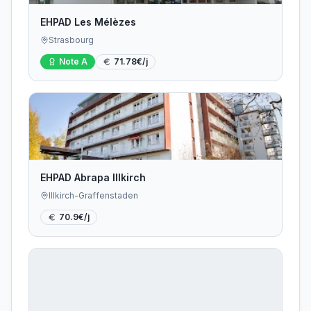
EHPAD Les Mélèzes
Strasbourg
Note
A
71.78
€/j
EHPAD Abrapa Illkirch
Illkirch-Graffenstaden
70.9
€/j