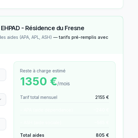
—
EHPAD - Résidence du Fresne
des aides (APA, APL, ASH)
— tarifs pré-remplis avec
Reste à charge estimé
1350
€
/mois
Tarif total mensuel
2155
€
− APA (aide dépendance)
−
240
€
− ASH (aide sociale)
−
565
€
Total aides
805
€