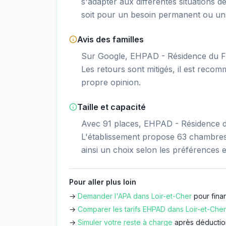
s'adapter aux différentes situations d
soit pour un besoin permanent ou un 
Avis des familles
Sur Google, EHPAD - Résidence du Fre
Les retours sont mitigés, il est recom
propre opinion.
Taille et capacité
Avec 91 places, EHPAD - Résidence du
L'établissement propose 63 chambres 
ainsi un choix selon les préférences e
Pour aller plus loin
→
Demander l'APA dans
Loir-et-Cher
pour fina
→
Comparer les tarifs EHPAD dans
Loir-et-Cher
→
Simuler votre reste à charge
après déductio