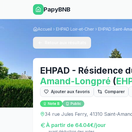
PapyBNB
Accueil
EHPAD Loir-et-Cher
EHPAD Saint-Am
Retour aux résultats
EHPAD - Résidence d
Amand-Longpré
(
EH
Ajouter aux favoris
Comparer
Note
B
Public
34 rue Jules Ferry, 41310 Saint-Aman
À partir de
64.04
€/jour
avant déduction des aides