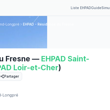
Liste EHPAD
Guide
Simu
and-Longpré
EHPAD - Résidence du Fresne
u Fresne
—
EHPAD
Saint-
PAD
Loir-et-Cher
)
Partager
Street View
d-Longpré