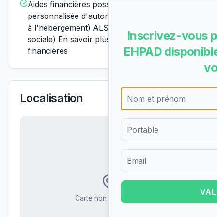
Aides financières possiblesAPA (allocation
personnalisée d'autonomie) ASH (aide sociale
à l'hébergement) ALS (allocation de logement
Inscrivez-vous p
sociale) En savoir plus sur les aides
EHPAD disponible
financières
vo
Localisation
Formulaire d'inscription pour 
VAL
Carte non disponible