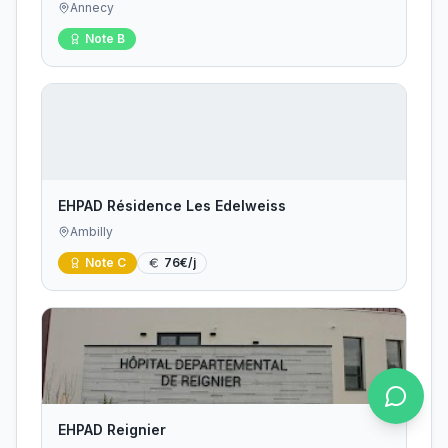
Annecy
Note
B
EHPAD Résidence Les Edelweiss
Ambilly
Note
C
76
€/j
EHPAD Reignier