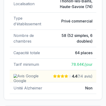
Thonon-les-Bains
,
Localisation
Haute-Savoie
(
74
)
Type
Privé commercial
d'établissement
Nombre de
58
(
52
simples,
6
chambres
doubles)
Capacité totale
64
places
Tarif minimum
78.64
€/jour
Avis Google
4.4
(
14
avis)
Unité Alzheimer
Non