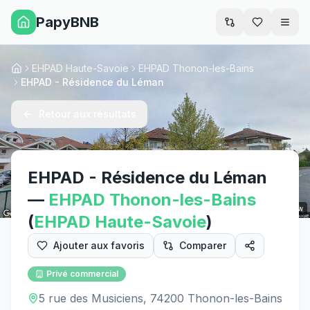
PapyBNB
Men
EHPAD Haute-Savoie
EHPAD Thonon-les-Bains
Accueil
EHPAD - Résidence du Léman
Retour aux résultats
EHPAD - Résidence du Léman
—
EHPAD
Thonon-les-Bains
Street View
(
EHPAD
Haute-Savoie
)
Ajouter aux favoris
Comparer
Privé commercial
5 rue des Musiciens, 74200 Thonon-les-Bains