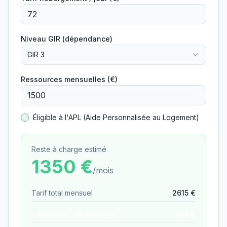
Niveau GIR (dépendance)
GIR 3
Ressources mensuelles (€)
Éligible à l'APL (Aide Personnalisée au Logement)
Reste à charge estimé
1350
€
/mois
Tarif total mensuel
2615
€
− APA (aide dépendance)
−
263
€