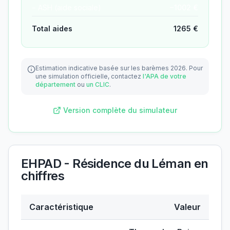
− ASH (aide sociale)
−
1002
€
Total aides
1265
€
Estimation indicative basée sur les barèmes 2026.
Pour
une simulation officielle, contactez
l'APA de votre
département
ou
un CLIC
.
Version complète du simulateur
EHPAD - Résidence du Léman
en
chiffres
Caractéristique
Valeur
Données clés de
EHPAD - Résidence du Léman