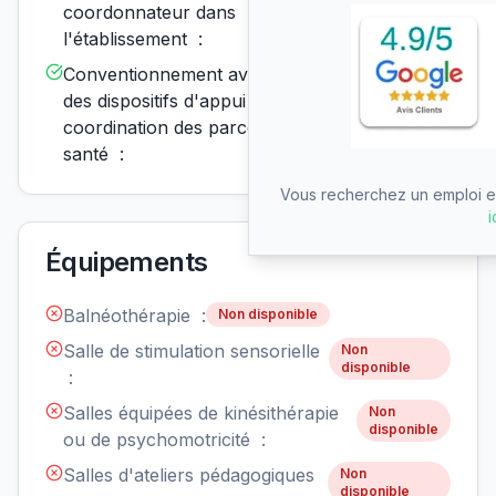
coordonnateur dans
l'établissement :
Conventionnement avec un ou
Disponible
des dispositifs d'appui à la
coordination des parcours de
santé :
Vous recherchez un emploi en
i
Équipements
Balnéothérapie :
Non disponible
Salle de stimulation sensorielle
Non
disponible
:
Salles équipées de kinésithérapie
Non
disponible
ou de psychomotricité :
Salles d'ateliers pédagogiques
Non
disponible