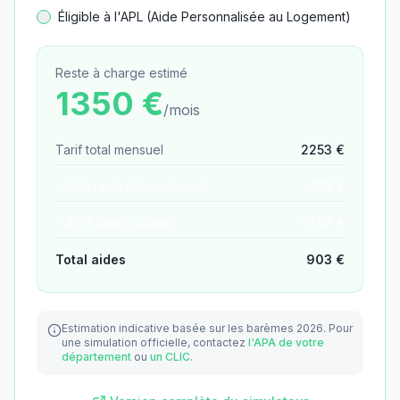
Éligible à l'APL (Aide Personnalisée au Logement)
Reste à charge estimé
1350
€
/mois
Tarif total mensuel
2253
€
− APA (aide dépendance)
−
106
€
− ASH (aide sociale)
−
797
€
Total aides
903
€
Estimation indicative basée sur les barèmes 2026.
Pour
une simulation officielle, contactez
l'APA de votre
département
ou
un CLIC
.