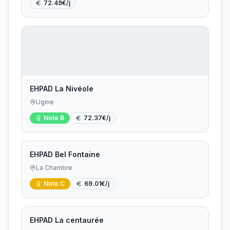
72.49
€/j
EHPAD La Nivéole
Ugine
Note
B
72.37
€/j
EHPAD Bel Fontaine
La Chambre
Note
C
69.01
€/j
EHPAD La centaurée