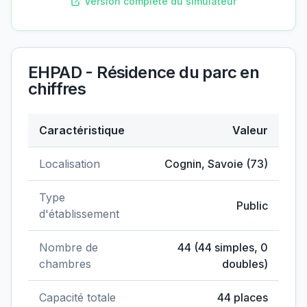
Version complète du simulateur
EHPAD - Résidence du parc
en
chiffres
Caractéristique
Valeur
Données clés de
EHPAD - Résidence du parc
Localisation
Cognin
,
Savoie
(
73
)
Type
Public
d'établissement
Nombre de
44
(
44
simples,
0
chambres
doubles)
Capacité totale
44
places