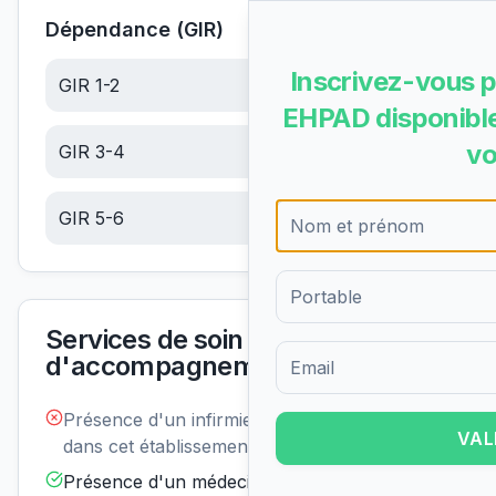
Dépendance (GIR)
Inscrivez-vous p
GIR 1-2
6.10
€/jour
EHPAD disponible
vo
GIR 3-4
6.10
€/jour
GIR 5-6
6.10
€/jour
Services de soin et
d'accompagnement
Formulaire d'inscription pour 
Présence d'un infirmier de nuit
Non
VAL
disponible
dans cet établissement :
Présence d'un médecin
Disponible