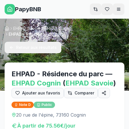
PapyBNB
Men
EHPAD Savoie
EHPAD Cognin
Accueil
EHPAD - Résidence du parc
Retour aux résultats
EHPAD - Résidence du parc
—
EHPAD
Cognin
(
EHPAD
Savoie
)
Street View
Ajouter aux favoris
Comparer
Note
D
Public
20 rue de l'épine, 73160 Cognin
À partir de
75.56
€/jour