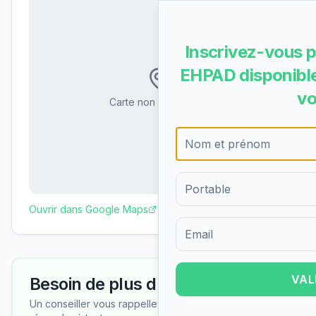
Inscrivez-vous p
EHPAD disponible
vo
Carte non disponible
Ouvrir dans Google Maps
Formulaire d'inscription pour 
VAL
Besoin de plus d'informations ?
Un conseiller vous rappelle gratuitement pour