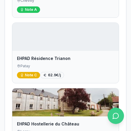
Chevilly
Note
A
EHPAD Résidence Trianon
Patay
Note
C
62.9
€/j
EHPAD Hostellerie du Château