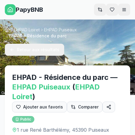
PapyBNB
Men
EHPAD Loiret
EHPAD Puiseaux
Accueil
EHPAD - Résidence du parc
Retour aux résultats
EHPAD - Résidence du parc
—
EHPAD
Puiseaux
(
EHPAD
Street View
Loiret
)
Ajouter aux favoris
Comparer
Public
1 rue René Barthélémy, 45390 Puiseaux