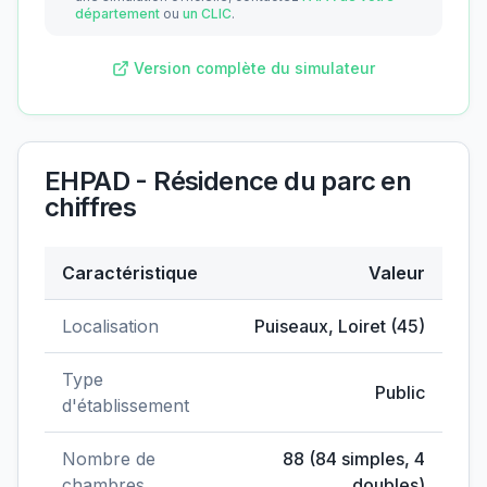
département
ou
un CLIC
.
Version complète du simulateur
EHPAD - Résidence du parc
en
chiffres
Caractéristique
Valeur
Données clés de
EHPAD - Résidence du parc
Localisation
Puiseaux
,
Loiret
(
45
)
Type
Public
d'établissement
Nombre de
88
(
84
simples,
4
chambres
doubles)