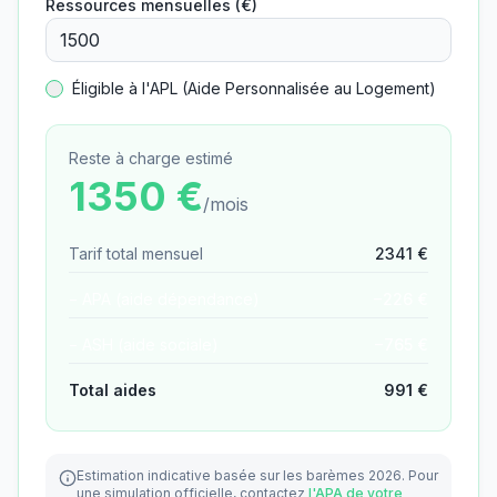
Ressources mensuelles (€)
Éligible à l'APL (Aide Personnalisée au Logement)
Reste à charge estimé
1350
€
/mois
Tarif total mensuel
2341
€
− APA (aide dépendance)
−
226
€
− ASH (aide sociale)
−
765
€
Total aides
991
€
Estimation indicative basée sur les barèmes 2026.
Pour
une simulation officielle, contactez
l'APA de votre