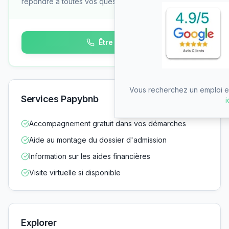
répondre à toutes vos questions
Être rappelé
Vous recherchez un emploi en
Services Papybnb
i
Accompagnement gratuit dans vos démarches
Aide au montage du dossier d'admission
Information sur les aides financières
Visite virtuelle si disponible
Explorer