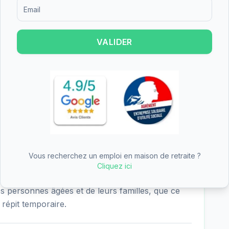
4.0/4 - excellent), nutrition (4.0/4 - excellent),
Formulaire d'inscription pour recevoir des informations sur le
ciale (4.0/4 - excellent). Les points forts de
iés dans les critères les mieux notés.
VALIDER
 - Résidence Fort Gassion est de 72.68€/jour
R 5/6 6.10€), soit environ 2217€ par mois avant
tarif se situe dans la moyenne des EHPAD du
location Personnalisée d'Autonomie) peut
if dépendance.
Vous recherchez un emploi en maison de retraite ?
pose l'hébergement permanent, l'hébergement
Cliquez ici
 de nuit. Cette diversité d'offres permet de
es personnes âgées et de leurs familles, que ce
répit temporaire.