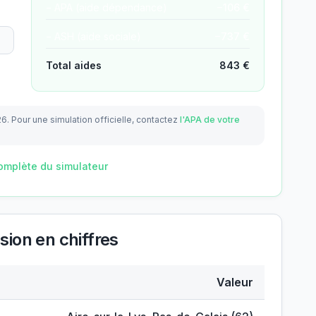
− APA (aide dépendance)
−
106
€
− ASH (aide sociale)
−
737
€
Total aides
843
€
26.
Pour une simulation officielle, contactez
l'APA de votre
omplète du simulateur
sion
en chiffres
Valeur
t Gassion