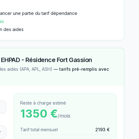
nancer une partie du tarif dépendance
is
n des aides
—
EHPAD - Résidence Fort Gassion
des aides (APA, APL, ASH)
— tarifs pré-remplis avec
Reste à charge estimé
1350
€
/mois
Tarif total mensuel
2193
€