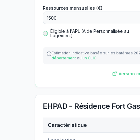
Ressources mensuelles (€)
Éligible à l'APL (Aide Personnalisée au
Logement)
Estimation indicative basée sur les barèmes 20
département
ou
un CLIC
.
Version c
EHPAD - Résidence Fort Gas
Caractéristique
Données clés de
EHPAD - Résidence For