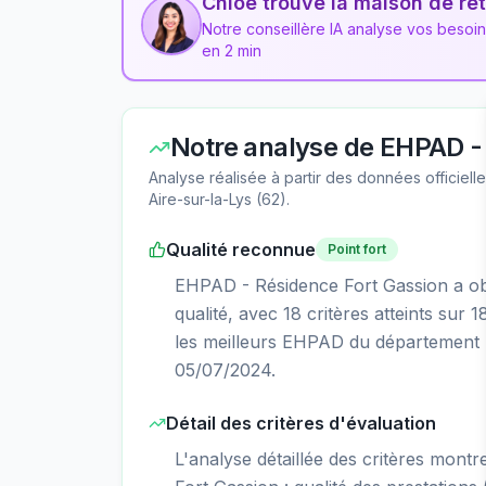
Chloé trouve la maison de ret
Notre conseillère IA analyse vos besoi
en 2 min
Notre analyse de
EHPAD - 
Analyse réalisée à partir des données officiel
Aire-sur-la-Lys
(
62
).
Qualité reconnue
Point fort
EHPAD - Résidence Fort Gassion a obt
qualité, avec 18 critères atteints sur
les meilleurs EHPAD du département P
05/07/2024.
Détail des critères d'évaluation
L'analyse détaillée des critères mont