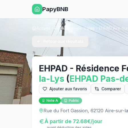
PapyBNB
Accueil
EHPAD Pas-de-Calais
EHPAD Aire-sur
Retour aux résultats
EHPAD - Résidence F
la-Lys
(
EHPAD
Pas-de
Ajouter aux favoris
Comparer
Note
A
Public
Rue du Fort Gassion, 62120 Aire-sur-l
À partir de
72.68
€/jour
avant déduction des aides