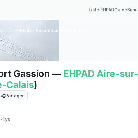
Liste EHPAD
Guide
Simu
-la-Lys
EHPAD - Résidence Fort Gassion
ort Gassion
—
EHPAD
Aire-sur
-Calais
)
Partager
Street View
a-Lys