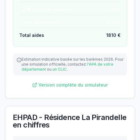
− APA (aide dépendance)
−
249
€
− ASH (aide sociale)
−
1561
€
Total aides
1810
€
Estimation indicative basée sur les barèmes 2026.
Pour
une simulation officielle, contactez
l'APA de votre
département
ou
un CLIC
.
Version complète du simulateur
EHPAD - Résidence La Pirandelle
en chiffres