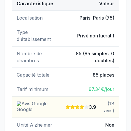
Caractéristique
Valeur
Données clés de
EHPAD - Résidence La Pirandelle
Localisation
Paris
,
Paris
(
75
)
Type
Privé non lucratif
d'établissement
Nombre de
85
(
85
simples,
0
chambres
doubles)
Capacité totale
85
places
Tarif minimum
97.34
€/jour
Avis Google
(
18
3.9
avis)
Unité Alzheimer
Non