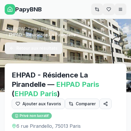
PapyBNB
Men
EHPAD Paris
EHPAD Paris
Accueil
EHPAD - Résidence La Pirandelle
Retour aux résultats
EHPAD - Résidence La
Pirandelle
—
EHPAD
Paris
Street View
(
EHPAD
Paris
)
Ajouter aux favoris
Comparer
Privé non lucratif
6 rue Pirandello, 75013 Paris