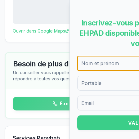
Inscrivez-vous p
Ouvrir dans Google Maps
EHPAD disponible
vo
Besoin de plus d'informations ?
Un conseiller vous rappelle gratuitement pour
répondre à toutes vos questions
Être rappelé
Formulaire d'inscription pour 
VAL
Services Papybnb