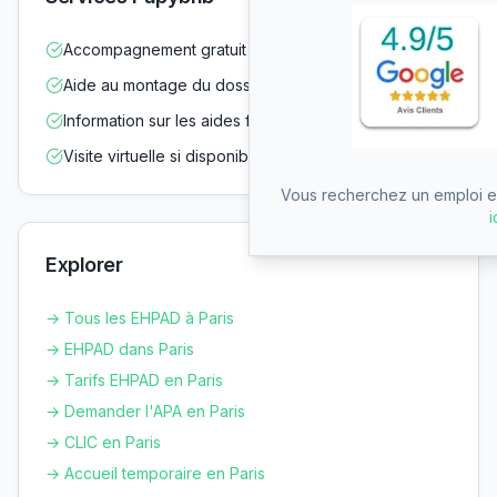
Accompagnement gratuit dans vos démarches
Aide au montage du dossier d'admission
Information sur les aides financières
Visite virtuelle si disponible
Vous recherchez un emploi en
i
Explorer
→ Tous les EHPAD à
Paris
→ EHPAD dans
Paris
→ Tarifs EHPAD en
Paris
→ Demander l'APA en
Paris
→ CLIC en
Paris
→ Accueil temporaire en
Paris