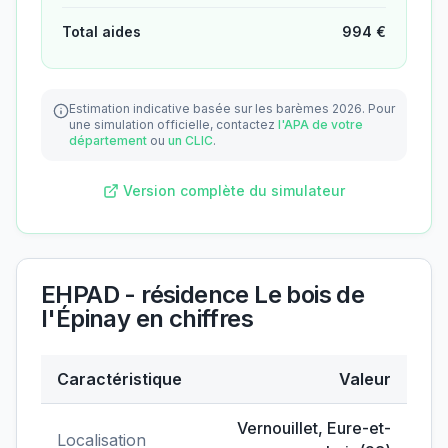
Total aides
994
€
Estimation indicative basée sur les barèmes 2026.
Pour
une simulation officielle, contactez
l'APA de votre
département
ou
un CLIC
.
Version complète du simulateur
EHPAD - résidence Le bois de
l'Épinay
en chiffres
Caractéristique
Valeur
Données clés de
EHPAD - résidence Le bois de l'Épi
Vernouillet
,
Eure-et-
Localisation