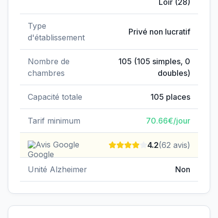
Loir
(
28
)
Type
Privé non lucratif
d'établissement
Nombre de
105
(
105
simples,
0
chambres
doubles)
Capacité totale
105
places
Tarif minimum
70.66
€/jour
Avis Google
4.2
(
62
avis)
Unité Alzheimer
Non