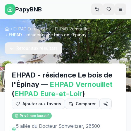
PapyBNB
Men
EHPAD Eure-et-Loir
EHPAD Vernouillet
Accueil
EHPAD - résidence Le bois de l'Épinay
Retour aux résultats
EHPAD - résidence Le bois de
l'Épinay
—
EHPAD
Vernouillet
Street View
(
EHPAD
Eure-et-Loir
)
Ajouter aux favoris
Comparer
Privé non lucratif
5 allée du Docteur Schweitzer, 28500