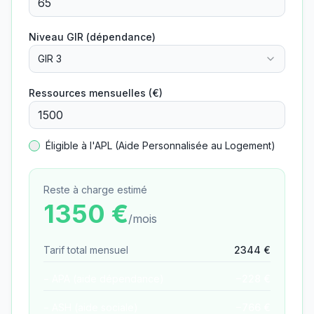
Niveau GIR (dépendance)
GIR 3
Ressources mensuelles (€)
Éligible à l'APL (Aide Personnalisée au Logement)
Reste à charge estimé
1350
€
/mois
Tarif total mensuel
2344
€
− APA (aide dépendance)
−
228
€
− ASH (aide sociale)
−
766
€