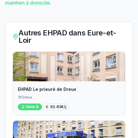
maintien à domicile
.
Autres EHPAD dans
Eure-et-
Loir
EHPAD Le prieuré de Dreux
Dreux
Note
B
62.83
€/j