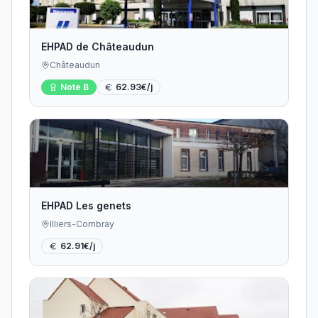
EHPAD de Châteaudun
Châteaudun
Note
B
62.93
€/j
EHPAD Les genets
Illiers-Combray
62.91
€/j