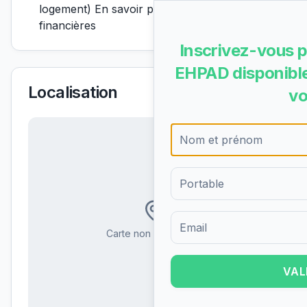
logement) En savoir plus sur les aides
financières
Inscrivez-vous p
EHPAD disponible
Localisation
vo
Carte non disponible
Formulaire d'inscription pour 
VAL