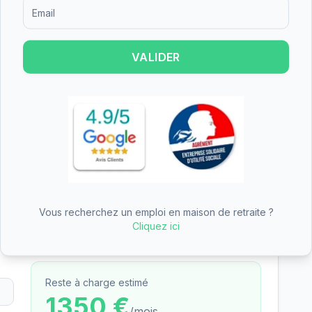
Formulaire d'inscription pour recevoir des informations sur le
res.
VALIDER
r financer une partie du tarif dépendance
ritime
n des aides
—
EHPAD - résidence Le littoral
des aides (APA, APL, ASH)
— tarifs pré-remplis avec
Vous recherchez un emploi en maison de retraite ?
Cliquez ici
Reste à charge estimé
1350
€
/mois