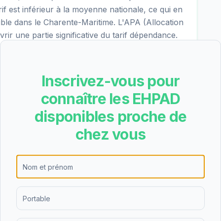
rif est inférieur à la moyenne nationale, ce qui en
ible dans le Charente-Maritime. L'APA (Allocation
ir une partie significative du tarif dépendance.
se l'hébergement permanent, l'hébergement
Inscrivez-vous pour
 de nuit. Cette diversité d'offres permet de
connaître les EHPAD
es personnes âgées et de leurs familles, que ce
disponibles proche de
répit temporaire.
chez vous
oral obtient une note de 4.7/5 basée sur 21 avis.
ut niveau de satisfaction des résidents et de
littoral est un établissement de taille moyenne.