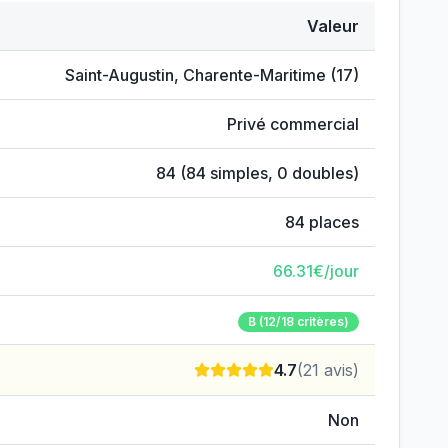
Valeur
ttoral
Saint-Augustin
,
Charente-Maritime
(
17
)
Privé commercial
84
(
84
simples,
0
doubles)
84
places
66.31
€/jour
B
(12/18 critères)
4.7
(
21
avis)
Non