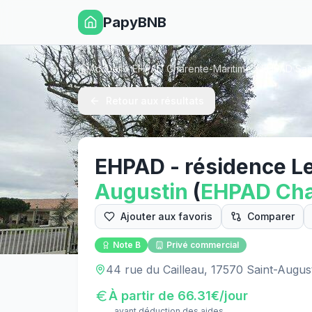
PapyBNB
Accueil
EHPAD Charente-Maritime
EHPAD Sain
Retour aux résultats
EHPAD - résidence Le 
Augustin
(
EHPAD
Cha
Ajouter aux favoris
Comparer
Note
B
Privé commercial
44 rue du Cailleau, 17570 Saint-Augus
À partir de
66.31
€/jour
avant déduction des aides