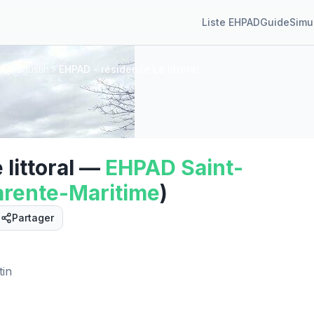
Liste EHPAD
Guide
Simu
t-Augustin
EHPAD - résidence Le littoral
littoral
—
EHPAD
Saint-
rente-Maritime
)
Partager
Street View
tin