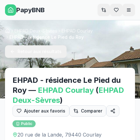
PapyBNB
Men
EHPAD Deux-Sèvres
EHPAD Courlay
Accueil
EHPAD - résidence Le Pied du Roy
Retour aux résultats
EHPAD - résidence Le Pied du
Roy
—
EHPAD
Courlay
(
EHPAD
Street View
Deux-Sèvres
)
Ajouter aux favoris
Comparer
Public
20 rue de la Lande, 79440 Courlay