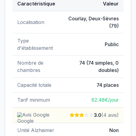
Caractéristique
Valeur
Données clés de
EHPAD - résidence Le Pied du Roy
Courlay
,
Deux-Sèvres
Localisation
(
79
)
Type
Public
d'établissement
Nombre de
74
(
74
simples,
0
chambres
doubles)
Capacité totale
74
places
Tarif minimum
62.48
€/jour
Avis Google
3.0
(
4
avis)
Unité Alzheimer
Non