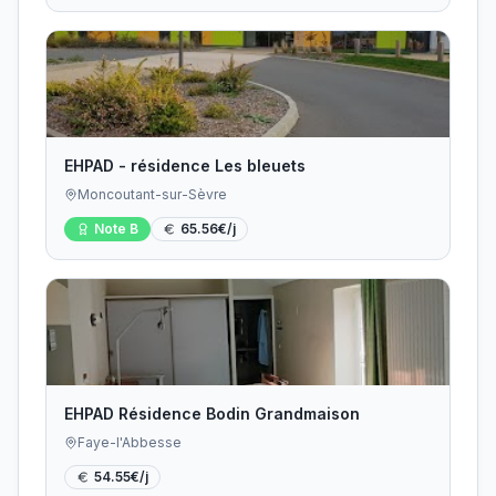
EHPAD - résidence Les bleuets
Moncoutant-sur-Sèvre
Note
B
65.56
€/j
EHPAD Résidence Bodin Grandmaison
Faye-l'Abbesse
54.55
€/j