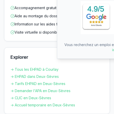
Accompagnement gratuit dans vos démarches
Aide au montage du dossier d'admission
Information sur les aides financières
Visite virtuelle si disponible
Vous recherchez un emploi en
i
Explorer
→ Tous les EHPAD à
Courlay
→ EHPAD dans
Deux-Sèvres
→ Tarifs EHPAD en
Deux-Sèvres
→ Demander l'APA en
Deux-Sèvres
→ CLIC en
Deux-Sèvres
→ Accueil temporaire en
Deux-Sèvres