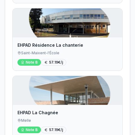
EHPAD Résidence La chanterie
Saint-Maixent-l'École
Note
B
57.19
€/j
EHPAD La Chagnée
Melle
Note
B
57.19
€/j