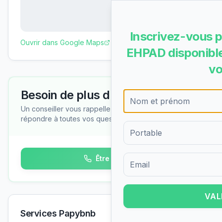
Inscrivez-vous p
Ouvrir dans Google Maps
EHPAD disponible
vo
Besoin de plus d'informations ?
Un conseiller vous rappelle gratuitement pour
répondre à toutes vos questions
Être rappelé
Formulaire d'inscription pour 
VAL
Services Papybnb