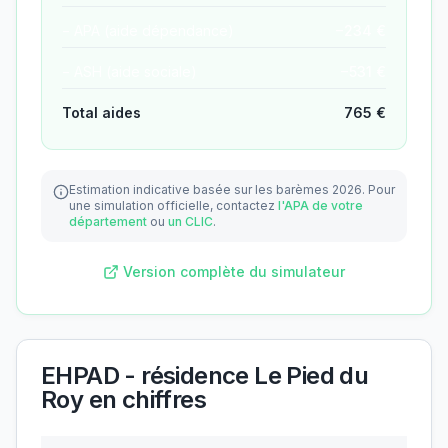
− APA (aide dépendance)
−
234
€
− ASH (aide sociale)
−
531
€
Total aides
765
€
Estimation indicative basée sur les barèmes 2026.
Pour
une simulation officielle, contactez
l'APA de votre
département
ou
un CLIC
.
Version complète du simulateur
EHPAD - résidence Le Pied du
Roy
en chiffres