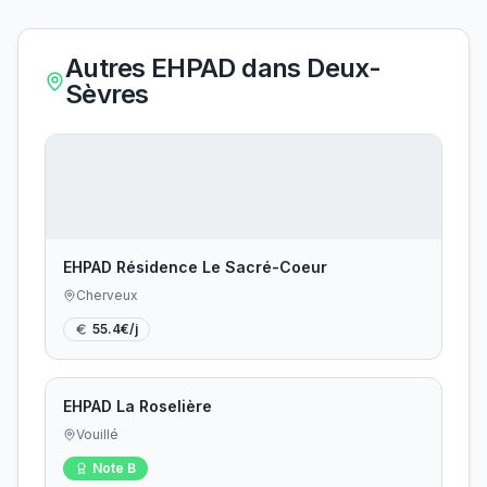
Autres EHPAD dans
Deux-
Sèvres
EHPAD Résidence Le Sacré-Coeur
Cherveux
55.4
€/j
EHPAD La Roselière
Vouillé
Note
B