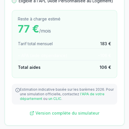
Éligible à l'APL (Aide Personnalisée au Logement)
Reste à charge estimé
77
€
/mois
Tarif total mensuel
183
€
− APA (aide dépendance)
−
106
€
Total aides
106
€
Estimation indicative basée sur les barèmes 2026.
Pour
une simulation officielle, contactez
l'APA de votre
département
ou
un CLIC
.
Version complète du simulateur