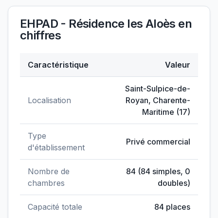
EHPAD - Résidence les Aloès
en
chiffres
Caractéristique
Valeur
Données clés de
EHPAD - Résidence les Aloès
Saint-Sulpice-de-
Localisation
Royan
,
Charente-
Maritime
(
17
)
Type
Privé commercial
d'établissement
Nombre de
84
(
84
simples,
0
chambres
doubles)
Capacité totale
84
places