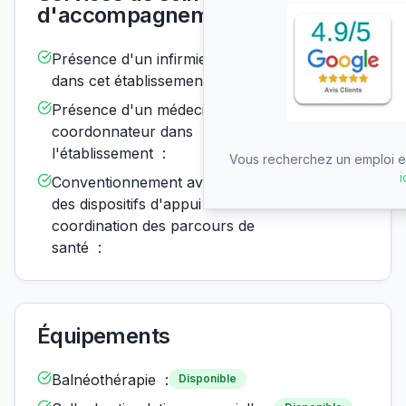
d'accompagnement
Présence d'un infirmier de nuit
Disponible
dans cet établissement :
Présence d'un médecin
Disponible
coordonnateur dans
l'établissement :
Vous recherchez un emploi en
i
Conventionnement avec un ou
Disponible
des dispositifs d'appui à la
coordination des parcours de
santé :
Équipements
Balnéothérapie :
Disponible