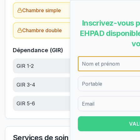
Chambre simple
Obtenir le tarif →
Inscrivez-vous p
Chambre double
Obtenir le tarif →
EHPAD disponible
vo
Dépendance (GIR)
GIR 1-2
6.10
€/jour
GIR 3-4
6.10
€/jour
GIR 5-6
6.10
€/jour
Formulaire d'inscription pour 
VAL
Services de soin et