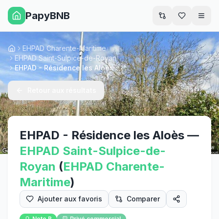
PapyBNB
Men
EHPAD Charente-Maritime
Accueil
EHPAD Saint-Sulpice-de-Royan
EHPAD - Résidence les Aloès
Retour aux résultats
EHPAD - Résidence les Aloès
—
EHPAD
Saint-Sulpice-de-
Street View
Royan
(
EHPAD
Charente-
Maritime
)
Ajouter aux favoris
Comparer
Note
B
Privé commercial