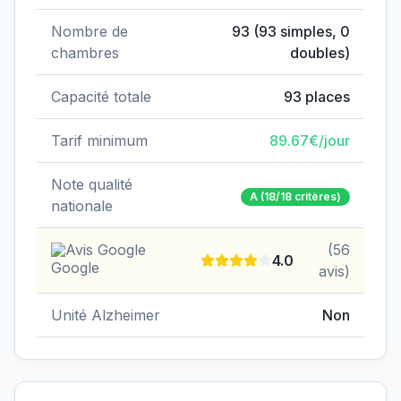
Nombre de
93
(
93
simples,
0
chambres
doubles)
Capacité totale
93
places
Tarif minimum
89.67
€/jour
Note qualité
A
(18/18 critères)
nationale
Avis Google
(
56
4.0
avis)
Unité Alzheimer
Non