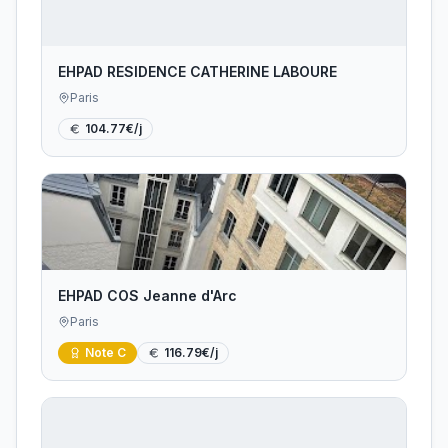
EHPAD RESIDENCE CATHERINE LABOURE
Paris
104.77
€/j
EHPAD COS Jeanne d'Arc
Paris
Note
C
116.79
€/j