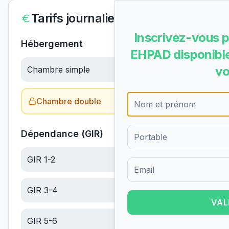
Tarifs journaliers
Inscrivez-vous p
Hébergement
EHPAD disponible
vo
Chambre simple
83.59
€/jour
Chambre double
Obtenir le tarif →
Dépendance (GIR)
GIR 1-2
22.60
€/jour
Formulaire d'inscription pour 
GIR 3-4
14.34
€/jour
VAL
GIR 5-6
6.08
€/jour