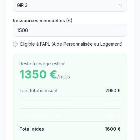
GIR 3
Ressources mensuelles (€)
Éligible à l'APL (Aide Personnalisée au Logement)
Reste à charge estimé
1350
€
/mois
Tarif total mensuel
2950
€
− APA (aide dépendance)
−
249
€
− ASH (aide sociale)
−
1351
€
Total aides
1600
€