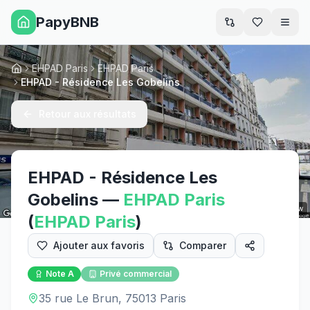
PapyBNB
Men
EHPAD Paris
EHPAD Paris
Accueil
EHPAD - Résidence Les Gobelins
Retour aux résultats
EHPAD - Résidence Les
Gobelins
—
EHPAD
Paris
Street View
(
EHPAD
Paris
)
Ajouter aux favoris
Comparer
Note
A
Privé commercial
35 rue Le Brun, 75013 Paris