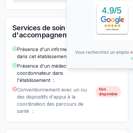
Services de soin et
d'accompagnement
Présence d'un infirmier de nuit
Disponible
Vous recherchez un emploi en
dans cet établissement :
i
Présence d'un médecin
Disponible
coordonnateur dans
l'établissement :
Conventionnement avec un ou
Non
disponible
des dispositifs d'appui à la
coordination des parcours de
santé :