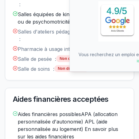
disponible
:
Salles équipées de kinésithérapie
Disponible
ou de psychomotricité :
Salles d'ateliers pédagogiques
Non
disponible
:
Pharmacie à usage interne :
Non disponible
Vous recherchez un emploi en
Salle de pesée :
Non disponible
i
Salle de soins :
Non disponible
Aides financières acceptées
Aides financières possiblesAPA (allocation
personnalisée d'autonomie) APL (aide
personnalisée au logement) En savoir plus
sur les aides financières