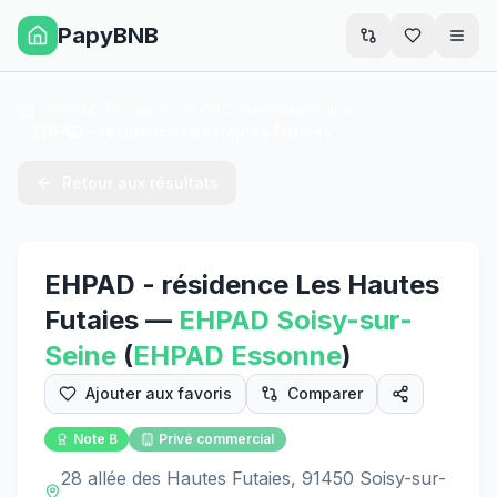
PapyBNB
Men
EHPAD Essonne
EHPAD Soisy-sur-Seine
Accueil
EHPAD - résidence Les Hautes Futaies
Retour aux résultats
EHPAD - résidence Les Hautes
Futaies
—
EHPAD
Soisy-sur-
Seine
(
EHPAD
Essonne
)
Ajouter aux favoris
Comparer
Note
B
Privé commercial
28 allée des Hautes Futaies, 91450 Soisy-sur-