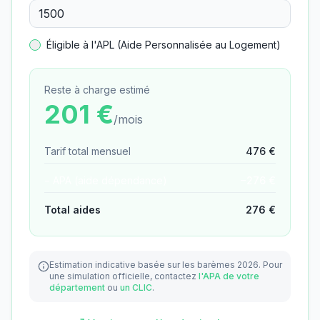
Éligible à l'APL (Aide Personnalisée au Logement)
Reste à charge estimé
201
€
/mois
Tarif total mensuel
476
€
− APA (aide dépendance)
−
276
€
Total aides
276
€
Estimation indicative basée sur les barèmes 2026.
Pour
une simulation officielle, contactez
l'APA de votre
département
ou
un CLIC
.