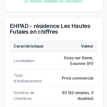
Version complète du simulateur
EHPAD - résidence Les Hautes
Futaies
en chiffres
Caractéristique
Valeur
Données clés de
EHPAD - résidence Les Hautes Futa
Soisy-sur-Seine
,
Localisation
Essonne
(
91
)
Type
Privé commercial
d'établissement
Nombre de
65
(
62
simples,
3
chambres
doubles)