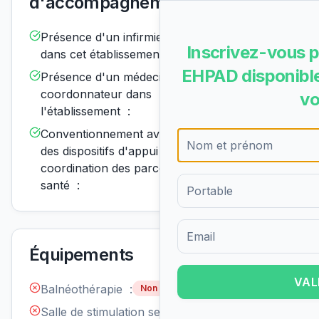
d'accompagnement
Présence d'un infirmier de nuit
Disponible
Inscrivez-vous p
dans cet établissement :
EHPAD disponible
Présence d'un médecin
Disponible
coordonnateur dans
vo
l'établissement :
Conventionnement avec un ou
Disponible
des dispositifs d'appui à la
coordination des parcours de
santé :
Formulaire d'inscription pour 
Équipements
VAL
Balnéothérapie :
Non disponible
Salle de stimulation sensorielle
Non