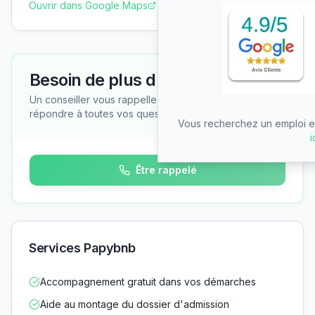
Ouvrir dans Google Maps
Besoin de plus d'informations ?
Un conseiller vous rappelle gratuitement pour
répondre à toutes vos questions
Vous recherchez un emploi en
i
Être rappelé
Services Papybnb
Accompagnement gratuit dans vos démarches
Aide au montage du dossier d'admission