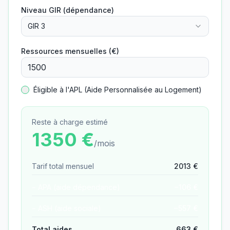
Niveau GIR (dépendance)
GIR 3
Ressources mensuelles (€)
Éligible à l'APL (Aide Personnalisée au Logement)
Reste à charge estimé
1350
€
/mois
Tarif total mensuel
2013
€
− APA (aide dépendance)
−
106
€
− ASH (aide sociale)
−
557
€
Total aides
663
€