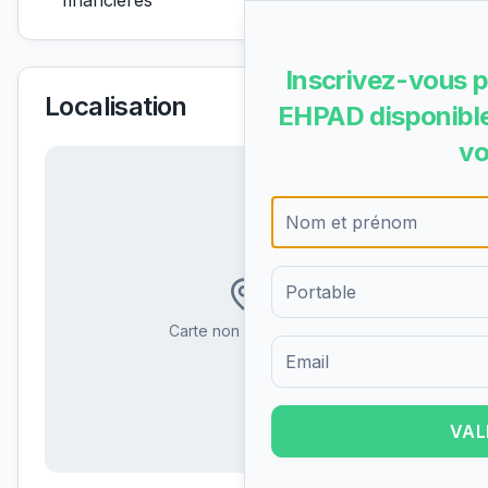
financières
Inscrivez-vous p
Localisation
EHPAD disponible
vo
Carte non disponible
Formulaire d'inscription pour 
VAL