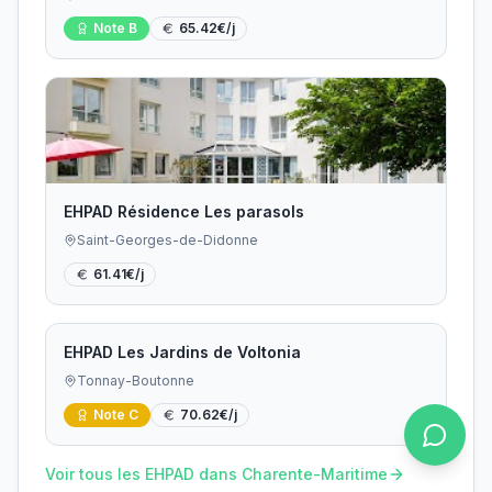
Note
B
65.42
€/j
EHPAD Résidence Les parasols
Saint-Georges-de-Didonne
61.41
€/j
EHPAD Les Jardins de Voltonia
Tonnay-Boutonne
Note
C
70.62
€/j
Voir tous les EHPAD dans
Charente-Maritime