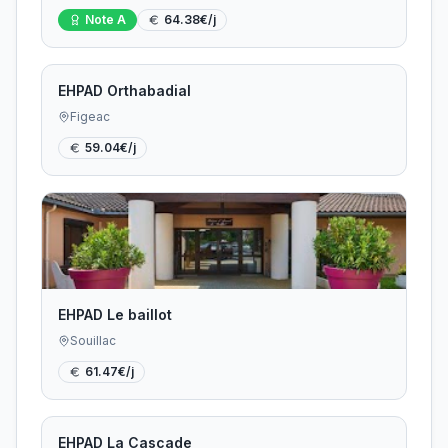
Note
A
64.38
€/j
EHPAD Orthabadial
Figeac
59.04
€/j
EHPAD Le baillot
Souillac
61.47
€/j
EHPAD La Cascade