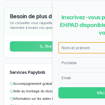
Besoin de plus d'informations ?
Inscrivez-vous p
Un conseiller vous rappelle gratuitement pour
EHPAD disponible
répondre à toutes vos questions
vo
Être rappelé
Services Papybnb
Formulaire d'inscription pour 
Accompagnement gratuit dans vos démarches
Aide au montage du dossier d'admission
VAL
Information sur les aides financières