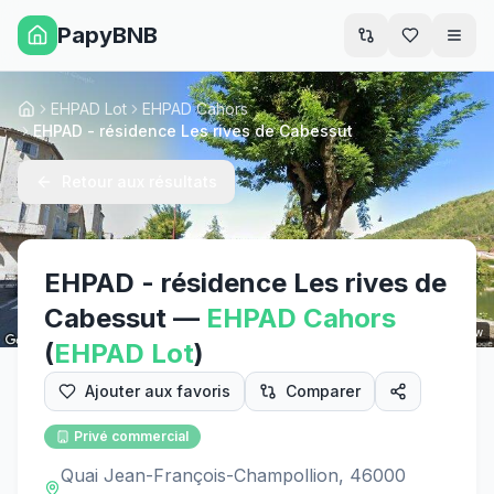
PapyBNB
Men
EHPAD Lot
EHPAD Cahors
Accueil
EHPAD - résidence Les rives de Cabessut
Retour aux résultats
EHPAD - résidence Les rives de
Cabessut
—
EHPAD
Cahors
Street View
(
EHPAD
Lot
)
Ajouter aux favoris
Comparer
Privé commercial
Quai Jean-François-Champollion, 46000