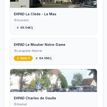
EHPAD La Clède - Le Mas
Gourdon
69.04
€/j
EHPAD Le Moutier Notre-Dame
Lacapelle-Marival
Note
C
64.05
€/j
EHPAD Charles de Gaulle
Gramat