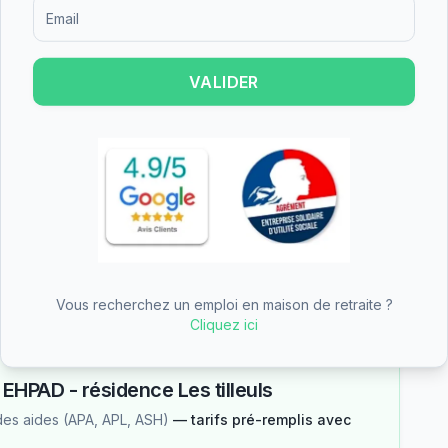
Formulaire d'inscription pour recevoir des informations sur le
on globale des familles qui ont choisi cet
VALIDER
 tilleuls est un établissement de taille moyenne.
es.
une partie du tarif dépendance
n des aides
Vous recherchez un emploi en maison de retraite ?
Cliquez ici
—
EHPAD - résidence Les tilleuls
des aides (APA, APL, ASH)
— tarifs pré-remplis avec