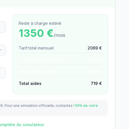
Reste à charge estimé
1350
€
/mois
Tarif total mensuel
2069
€
− APA (aide dépendance)
−
225
€
− ASH (aide sociale)
−
494
€
Total aides
719
€
26.
Pour une simulation officielle, contactez
l'APA de votre
omplète du simulateur