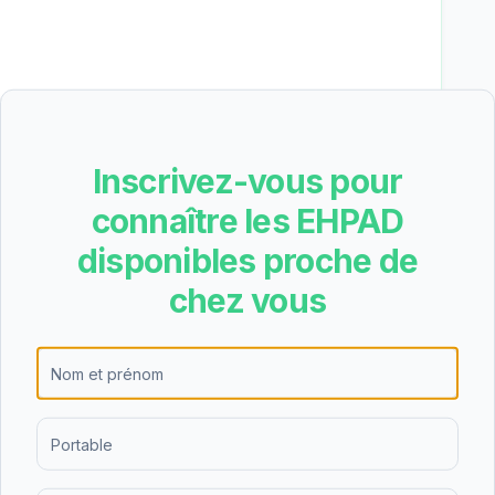
 résidence Les tilleuls est de 61.66€/jour
R 5/6 5.50€), soit environ 1881€ par mois avant
rif est inférieur à la moyenne nationale, ce qui en
Inscrivez-vous pour
ible dans le Vienne. L'APA (Allocation
connaître les EHPAD
ir une partie significative du tarif dépendance.
disponibles proche de
chez vous
ose l'hébergement permanent, l'hébergement
 de nuit. Cette diversité d'offres permet de
es personnes âgées et de leurs familles, que ce
répit temporaire.
leuls obtient une note de 4/5 basée sur 3 avis.