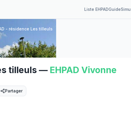
Liste EHPAD
Guide
Simu
D - résidence Les tilleuls
 tilleuls
—
EHPAD
Vivonne
Partager
Street View