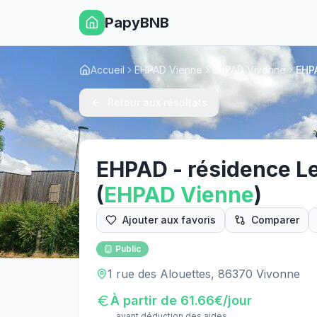
PapyBNB
Accueil
EHPAD Vienne
EHPAD Vivonne
EHPA
Retour aux résultats
EHPAD - résidence Les
(
EHPAD
Vienne
)
Ajouter aux favoris
Comparer
Public
1 rue des Alouettes, 86370 Vivonne
À partir de
61.66
€/jour
avant déduction des aides