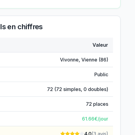
ls
en chiffres
Valeur
illeuls
Vivonne
,
Vienne
(
86
)
Public
72
(
72
simples,
0
doubles)
72
places
61.66
€/jour
4.0
(
3
avis)