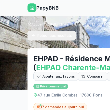
PapyBNB
Accueil
EHPAD Charente-Maritime
EHPAD Po
Retour aux résultats
EHPAD - Résidence Ma
(
EHPAD
Charente-Ma
Ajouter aux favoris
Comparer
Privé commercial
47 rue Emile Combes, 17800 Pons
17
demandes aujourd'hui