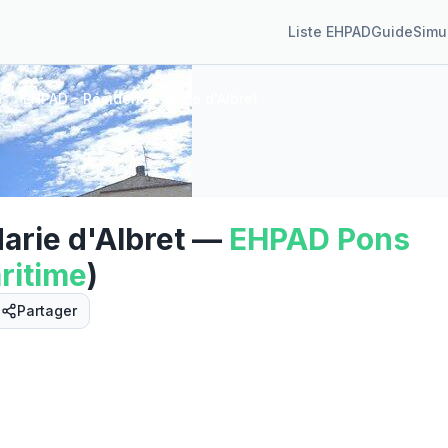
Liste EHPAD
Guide
Simu
ns
EHPAD - Résidence Marie d'Albret
rie d'Albret
—
EHPAD
Pons
ritime
)
Partager
Street View