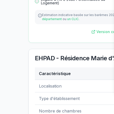
Logement)
Estimation indicative basée sur les barèmes 20
département
ou
un CLIC
.
Version c
EHPAD - Résidence Marie d'
Caractéristique
Données clés de
EHPAD - Résidence Mar
Localisation
Type d'établissement
Nombre de chambres