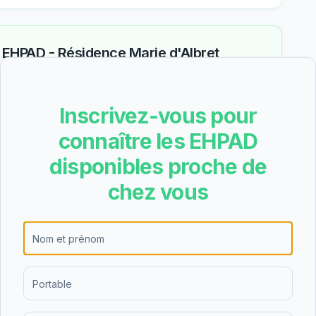
—
EHPAD - Résidence Marie d'Albret
des aides (APA, APL, ASH)
Inscrivez-vous pour
connaître les EHPAD
Reste à charge estimé
77
€
disponibles proche de
/mois
une
chez vous
Tarif total mensuel
183
€
− APA (aide dépendance)
−
106
€
Total aides
106
€