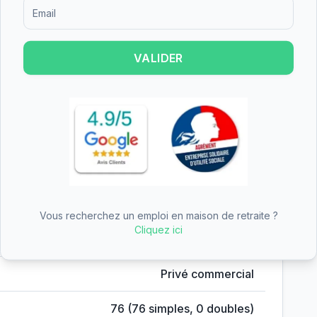
Formulaire d'inscription pour recevoir des informations sur le
26.
Pour une simulation officielle, contactez
l'APA de votre
VALIDER
omplète du simulateur
Albret
en chiffres
Valeur
Vous recherchez un emploi en maison de retraite ?
ie d'Albret
Cliquez ici
Pons
,
Charente-Maritime
(
17
)
Privé commercial
76
(
76
simples,
0
doubles)