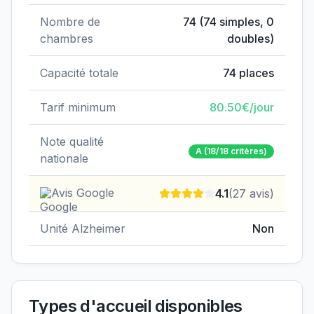
Nombre de
74
(
74
simples,
0
chambres
doubles)
Capacité totale
74
places
Tarif minimum
80.50
€/jour
Note qualité
A
(18/18 critères)
nationale
Avis Google
4.1
(
27
avis)
Unité Alzheimer
Non
Types d'accueil disponibles