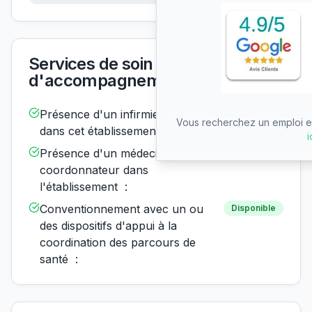
Services de soin et
d'accompagnement
Présence d'un infirmier de nuit
Disponible
Vous recherchez un emploi en
dans cet établissement :
i
Présence d'un médecin
Disponible
coordonnateur dans
l'établissement :
Conventionnement avec un ou
Disponible
des dispositifs d'appui à la
coordination des parcours de
santé :