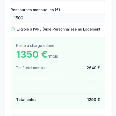
Ressources mensuelles (€)
Éligible à l'APL (Aide Personnalisée au Logement)
Reste à charge estimé
1350
€
/mois
Tarif total mensuel
2640
€
− APA (aide dépendance)
−
243
€
− ASH (aide sociale)
−
1047
€
Total aides
1290
€