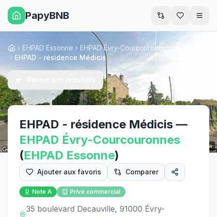
PapyBNB
Men
EHPAD Essonne
EHPAD Évry-Courcouronnes
Accueil
EHPAD - résidence Médicis
Retour aux résultats
EHPAD - résidence Médicis
—
EHPAD
Évry-Courcouronnes
Street View
(
EHPAD
Essonne
)
Ajouter aux favoris
Comparer
Note
A
Privé commercial
35 boulevard Decauville, 91000 Évry-