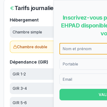
Tarifs journaliers
Inscrivez-vous p
Hébergement
EHPAD disponible
Chambre simple
74.24
€/jour
vo
Chambre double
Obtenir le tarif →
Dépendance (GIR)
GIR 1-2
23.25
€/jour
Formulaire d'inscription pour 
GIR 3-4
13.99
€/jour
VAL
GIR 5-6
6.26
€/jour