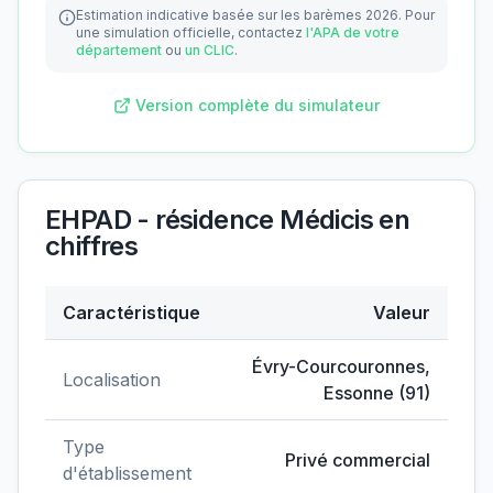
Estimation indicative basée sur les barèmes 2026.
Pour
une simulation officielle, contactez
l'APA de votre
département
ou
un CLIC
.
Version complète du simulateur
EHPAD - résidence Médicis
en
chiffres
Caractéristique
Valeur
Données clés de
EHPAD - résidence Médicis
Évry-Courcouronnes
,
Localisation
Essonne
(
91
)
Type
Privé commercial
d'établissement