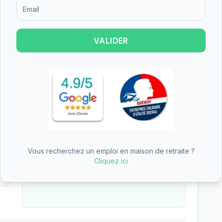
Formulaire d'inscription pour recevoir des informations sur le
—
EHPAD - Résidence Saint-Exupéry
des aides (APA, APL, ASH)
VALIDER
Reste à charge estimé
77
€
/mois
une
Tarif total mensuel
183
€
− APA (aide dépendance)
−
106
€
Vous recherchez un emploi en maison de retraite ?
Total aides
106
€
Cliquez ici