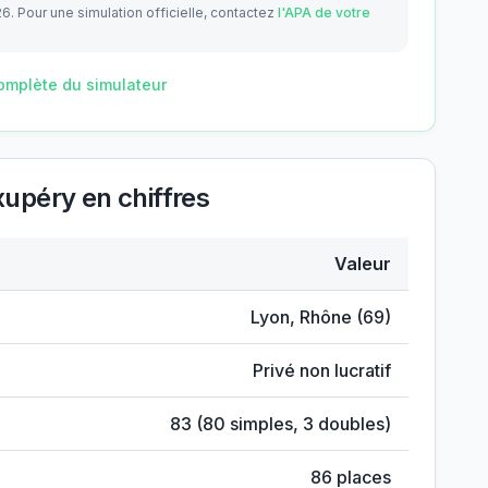
26.
Pour une simulation officielle, contactez
l'APA de votre
omplète du simulateur
xupéry
en chiffres
Valeur
nt-Exupéry
Lyon
,
Rhône
(
69
)
Privé non lucratif
83
(
80
simples,
3
doubles)
86
places