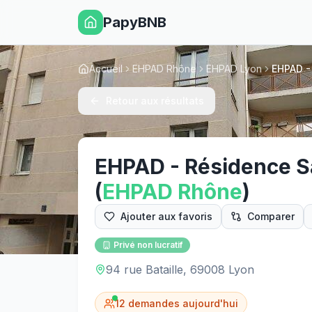
PapyBNB
Accueil
EHPAD Rhône
EHPAD Lyon
EHPAD -
Retour aux résultats
EHPAD - Résidence S
(
EHPAD
Rhône
)
Ajouter aux favoris
Comparer
Privé non lucratif
94 rue Bataille, 69008 Lyon
12
demandes aujourd'hui