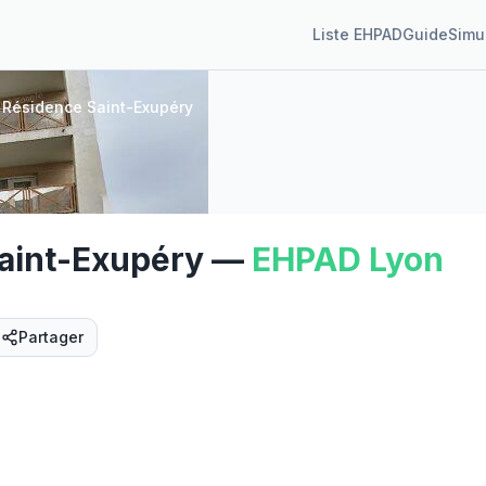
Liste EHPAD
Guide
Simu
 Résidence Saint-Exupéry
aint-Exupéry
—
EHPAD
Lyon
Partager
Street View