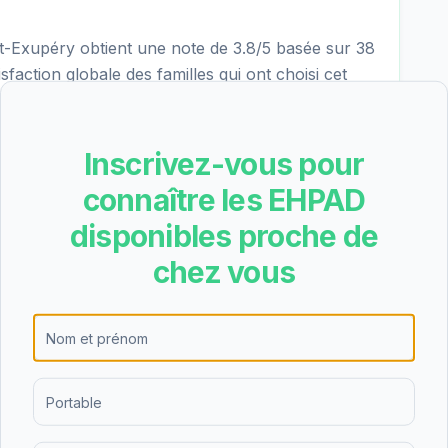
-Exupéry obtient une note de 3.8/5 basée sur 38
sfaction globale des familles qui ont choisi cet
Inscrivez-vous pour
int-Exupéry est un établissement de taille
connaître les EHPAD
 chambres individuelles et 3 chambres doubles,
disponibles proche de
rences et le budget.
chez vous
ne partie du tarif dépendance
n des aides