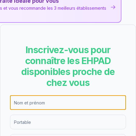
raite idéale pour vous
→
ns et vous recommande les 3 meilleurs établissements
Spécialisé
Inscrivez-vous pour
les et des avis collectés pour cet EHPAD
public
situé à
connaître les EHPAD
disponibles proche de
 - Spécialisé est de 80.29€/jour (hébergement
chez vous
 soit environ 2449€ par mois avant déduction des
 dans la moyenne des EHPAD du département
 Personnalisée d'Autonomie) peut couvrir une
e.