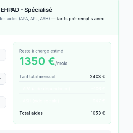
—
EHPAD - Spécialisé
des aides (APA, APL, ASH)
— tarifs pré-remplis avec
Reste à charge estimé
1350
€
/mois
Tarif total mensuel
2403
€
− APA (aide dépendance)
−
106
€
− ASH (aide sociale)
−
947
€
Total aides
1053
€