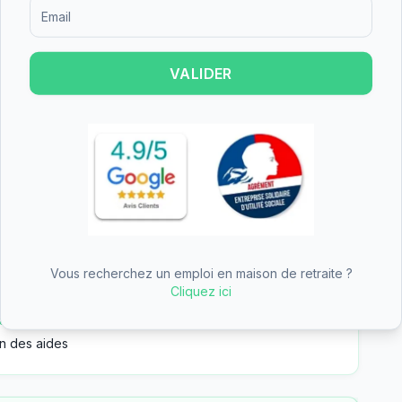
gement permanent, l'hébergement temporaire,
Formulaire d'inscription pour recevoir des informations sur le
tte diversité d'offres permet de s'adapter aux
gées et de leurs familles, que ce soit pour un
aire.
VALIDER
t un établissement à taille humaine.
individuelles et 2 chambres doubles, offrant
 le budget. Les établissements de petite taille
t plus personnalisé.
Vous recherchez un emploi en maison de retraite ?
Cliquez ici
r financer une partie du tarif dépendance
ritime
n des aides