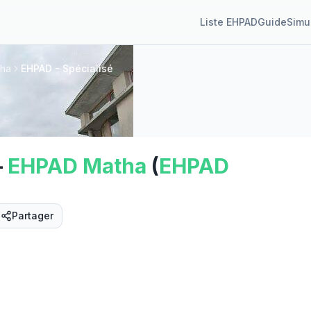
Liste EHPAD
Guide
Simu
ha
EHPAD - Spécialisé
—
EHPAD
Matha
(
EHPAD
Partager
Street View