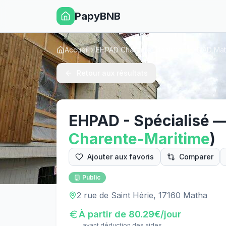
PapyBNB
Accueil
EHPAD Charente-Maritime
EHPAD Mat
Retour aux résultats
EHPAD - Spécialisé
Charente-Maritime
)
Ajouter aux favoris
Comparer
Public
2 rue de Saint Hérie, 17160 Matha
À partir de
80.29
€/jour
avant déduction des aides