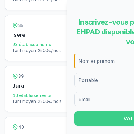
Inscrivez-vous p
38
EHPAD disponible
Isère
vo
98
établissements
Tarif moyen:
2500
€/mois
39
Jura
46
établissements
Tarif moyen:
2200
€/mois
Formulaire d'inscription pour 
VAL
40