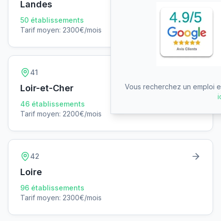
Landes
50
établissements
Tarif moyen:
2300
€/mois
41
Vous recherchez un emploi en
Loir-et-Cher
i
46
établissements
Tarif moyen:
2200
€/mois
42
Loire
96
établissements
Tarif moyen:
2300
€/mois